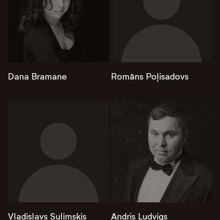
Dana Bramane
Romāns Poļisadovs
Vladislavs Suļimskis
Andris Ludvigs