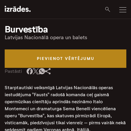
Burvestība
Latvijas Nacionālā opera un balets
PIEVIENOT VĒRTĒJUMU
Pastāsti
Starptautiski veiksmīgā Latvijas Nacionālās operas
iestudējuma "Fausts" radošā komanda ceļ gaismā
opermūzikas cienītāju aprindās nezināmo Italo
Montemeci un dramaturga Sema Benelli viencēliena
operu "Burvestība", kas skatuves pirmizrādi Eiropā,
visticamāk, piedzīvojusi tikai vienreiz – pirms vairāk nekā
sešdesmit gadiem Veronas arēnā, Itālijā.