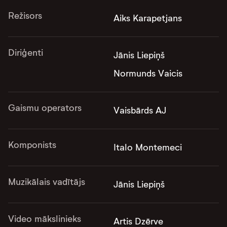
Režisors
Aiks Karapetjans
Diriģenti
Jānis Liepiņš
Normunds Vaicis
Gaismu operators
Vaisbārds AJ
Komponists
Italo Montemeci
Muzikālais vadītājs
Jānis Liepiņš
Video mākslinieks
Artis Dzērve