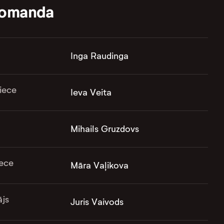
komanda
Inga Raudinga
iece
Ieva Veita
Mihails Gruzdovs
ece
Māra Vaļikova
ājs
Juris Vaivods