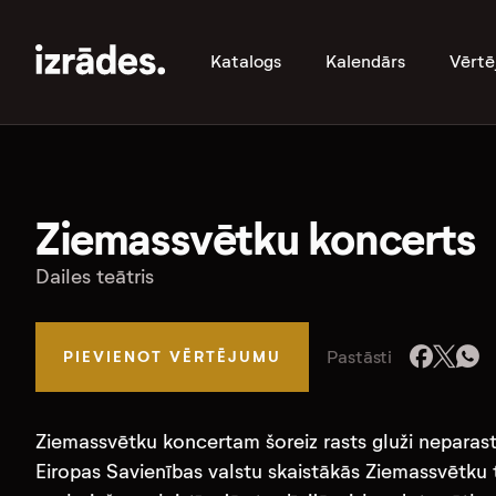
Katalogs
Kalendārs
Vērtē
Ziemassvētku koncerts
Dailes teātris
Pastāsti
PIEVIENOT VĒRTĒJUMU
Ziemassvētku koncertam šoreiz rasts gluži neparasts
Eiropas Savienības valstu skaistākās Ziemassvētku t