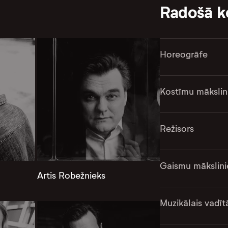
Radošā 
Horeogrāfe
Kostīmu mākslin
Režisors
Gaismu mākslini
Artis Robežnieks
Muzikālais vadīt