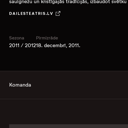
saulgriežu un kristīgajās tradīcijās, izbaudot svētk
DAILESTEATRIS.LV
Sezona
Pirmizrāde
2011 / 2012
18. decembrī, 2011.
Komanda