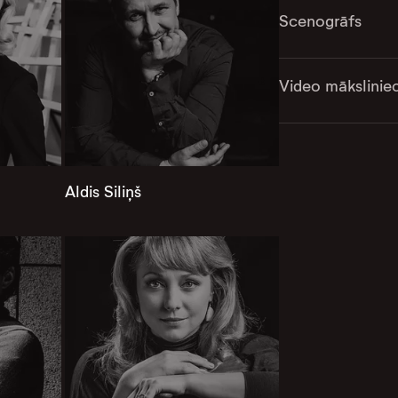
Scenogrāfs
Video mākslinie
Aldis Siliņš