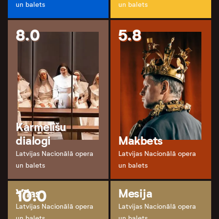
un balets
un balets
8.0
5.8
Karmelīšu
dialogi
Makbets
Latvijas Nacionālā opera
Latvijas Nacionālā opera
un balets
un balets
10.0
Vīlas
Mesija
Latvijas Nacionālā opera
Latvijas Nacionālā opera
un balets
un balets