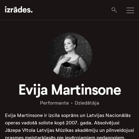
Evija Martinsone
Performante
Dziedātāja
Evija Martinsone ir izcila soprāns un Latvijas Nacionālās
operas vadošā soliste kopš 2007. gada. Absolvējusi
Jāzepa Vītola Latvijas Mūzikas akadēmiju un pilnveidojusi
prasmes meistarklasēs pie ievērojamiem pedagogiem,