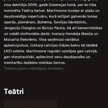
viņa debitēja 2005. gadā Galatejas lomā, par ko tika
nominēta Teātra balvai. Martinsone izceļas ar plašu un
daudzveidīgu repertuāru, kurā ietilpst galvenās lomas
operās, piemēram, Bohēma, Seviljas bārddzinis,
Jevgeņijs Oņegins un Burvju flauta, kā arī kamermūzikas
un vokāli simfoniskie darbi, tostarp Hendeļa Mesija un
Mocarta Rekviēms. Viņa saņēmusi vairākus
apbalvojumus, tostarp Latvijas Gāzes balvu kā labākā
LNO soliste. Martinsone regulāri uzstājas gan Latvijā,
gan starptautiski, apliecinot savu daudzpusību un
meistarību dažādos mūzikas žanros.
Teksta autors mākslīgais intelekts
Teātri