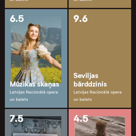
6.5
9.6
Seviljas
Mūzikas skaņas
bārddzinis
Latvijas Nacionālā opera
Latvijas Nacionālā opera
un balets
un balets
7.5
4.5