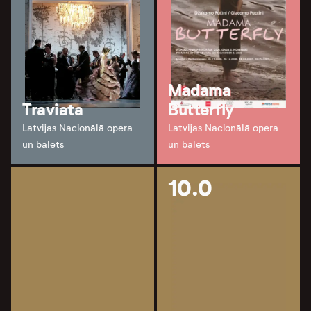
Madama
Traviata
Butterfly
Latvijas Nacionālā opera
Latvijas Nacionālā opera
un balets
un balets
10.0