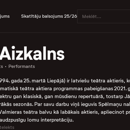
jums
Skatītāju balsojums 25/26
Aizkalns
ts
Performants
994. gada 25. martā Liepājā) ir latviešu teātra aktieris, k
matiskā teātra aktiera programmas pabeigšanas 2021. gad
ektru gan klasiskā, gan mūsdienu repertuārā, tostarp Jā
irākās sezonās. Par savu darbu viņš ieguvis Spēlmaņu n
lmieras teātra balvu kā labākais aktieris, apliecinot pro
audzpusīgu lomu interpretāciju.
telekts