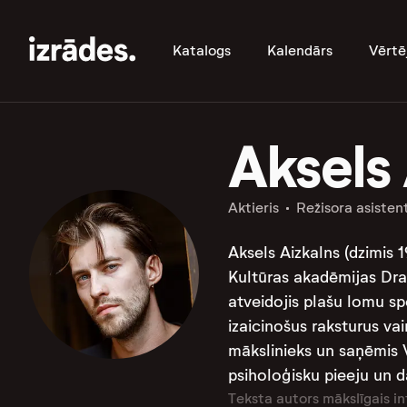
Katalogs
Kalendārs
Vērtē
Aksels 
Aktieris
Režisora asisten
Aksels Aizkalns (dzimis 1
Kultūras akadēmijas Dra
atveidojis plašu lomu sp
izaicinošus raksturus va
mākslinieks un saņēmis Va
psiholoģisku pieeju un d
Teksta autors mākslīgais in