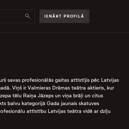
IENĀKT PROFILĀ
urš savas profesionālās gaitas attīstījis pēc Latvijas
ā. Viņš ir Valmieras Drāmas teātra aktieris, kur
zepa tēlu Raiņa Jāzeps un viņa brāļi un citus
akts balvu kategorijā Gada jaunais skatuves
fesionālu attīstību Latvijas teātra vidē ar dziļu