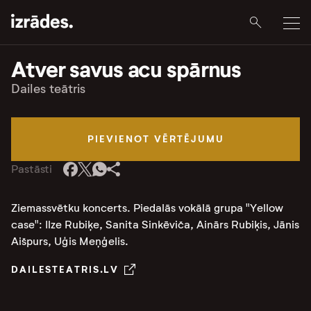
Atver savus acu spārnus
Dailes teātris
PIEVIENOT VĒRTĒJUMU
Pastāsti
Ziemassvētku koncerts. Piedalās vokālā grupa "Yellow
case": Ilze Rubiķe, Sanita Sinkēviča, Ainārs Rubiķis, Jānis
Aišpurs, Uģis Meņģelis.
DAILESTEATRIS.LV