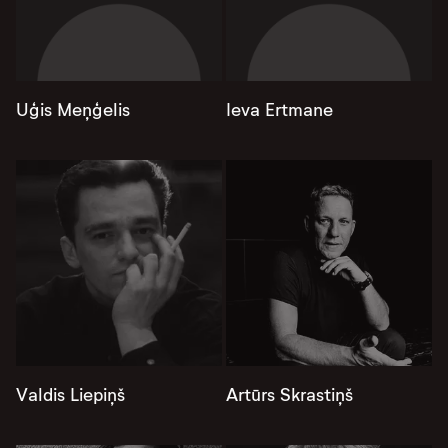
Uģis Meņģelis
Ieva Ertmane
Valdis Liepiņš
Artūrs Skrastiņš