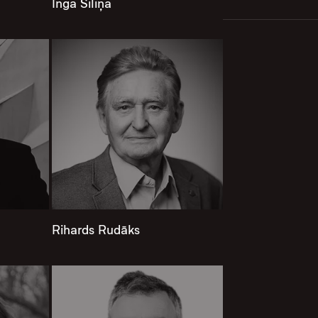
Inga Siliņa
Rihards Rudāks