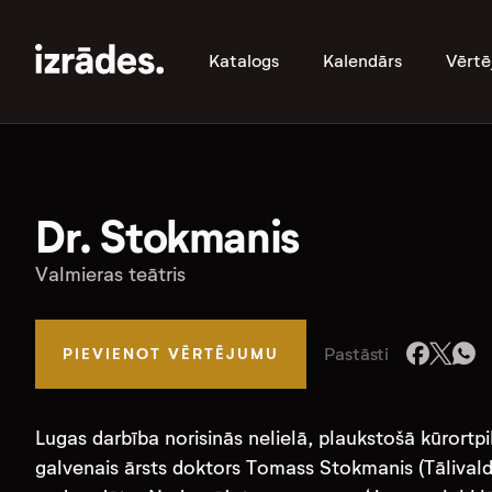
Katalogs
Kalendārs
Vērtē
Dr. Stokmanis
Valmieras teātris
Pastāsti
PIEVIENOT VĒRTĒJUMU
Lugas darbība norisinās nelielā, plaukstošā kūrortp
galvenais ārsts doktors Tomass Stokmanis (Tālivaldis