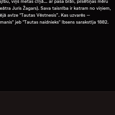
bu, viņš metas cīņā… ar paša brāli, pilsētiņas mēru
eātra Juris Žagars). Sava taisnība ir katram no viņiem,
etējā avīze "Tautas Vēstnesis”. Kas uzvarēs –
manis" jeb "Tautas naidnieks" Ibsens sarakstīja 1882.