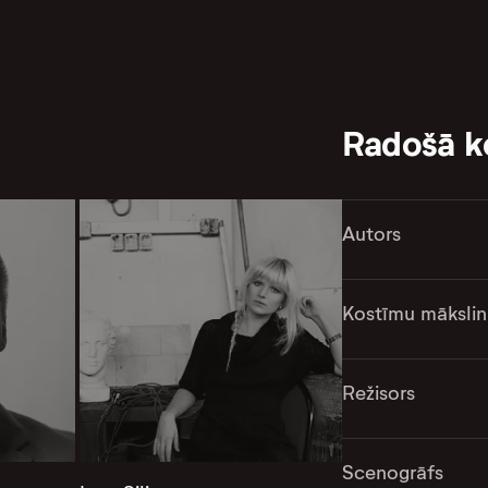
Radošā 
Autors
Kostīmu mākslin
Režisors
Scenogrāfs