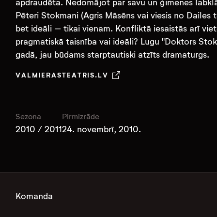
apdraudēta. Nedomājot par savu un ģimenes labklājī
Pēteri Stokmani (Agris Māsēns vai viesis no Dailes t
bet ideāli – tikai vienam. Konfliktā iesaistās arī vi
pragmatiskā taisnība vai ideāli? Lugu "Doktors Stok
gadā, jau būdams starptautiski atzīts dramaturgs.
VALMIERASTEATRIS.LV
Sezona
Pirmizrāde
2010 / 2011
24. novembrī, 2010.
Komanda