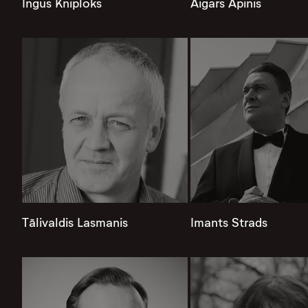
Ingus Kniploks
Aigars Apinis
Tālivaldis Lasmanis
Imants Strads