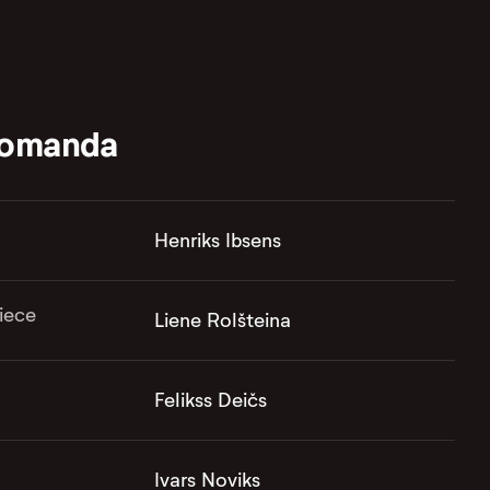
komanda
Henriks Ibsens
iece
Liene Rolšteina
Felikss Deičs
Ivars Noviks