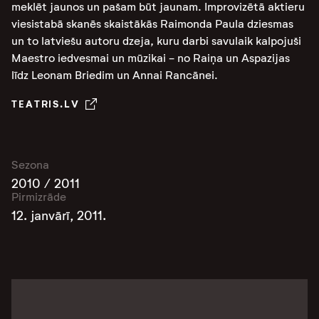
meklēt jaunos un pašam būt jaunam. Improvizētā aktieru
viesistabā skanēs skaistākās Raimonda Paula dziesmas
un to latviešu autoru dzeja, kuru darbi savulaik kalpojuši
Maestro iedvesmai un mūzikai - no Raiņa un Aspazijas
līdz Leonam Briedim un Annai Rancānei.
TEATRIS.LV
Sezona
2010 / 2011
Pirmizrāde
12. janvārī, 2011.