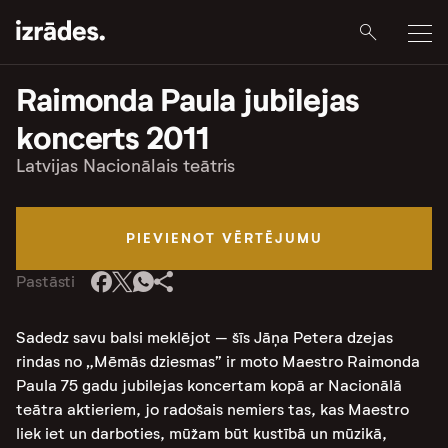
Raimonda Paula jubilejas
koncerts 2011
Latvijas Nacionālais teātris
PIEVIENOT VĒRTĒJUMU
Pastāsti
Sadedz savu balsi meklējot – šīs Jāņa Petera dzejas
rindas no „Mēmās dziesmas” ir moto Maestro Raimonda
Paula 75 gadu jubilejas koncertam kopā ar Nacionālā
teātra aktieriem, jo radošais nemiers tas, kas Maestro
liek iet un darboties, mūžam būt kustībā un mūzikā,