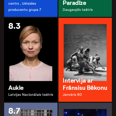
Paradīze
centrs , Izklaides
producentu grupa 7
Daugavpils teātris
8.3
Intervija ar
Aukle
Frānsisu Bēkonu
Latvijas Nacionālais teātris
Janvāris 80
8.7