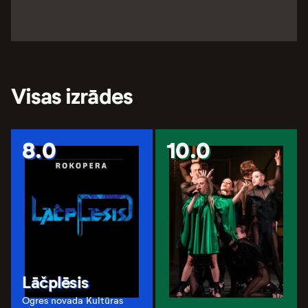
Visas izrādes
8.0
10.0
Lāčplēsis
Ogres novada Kultūras