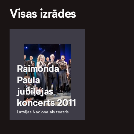
Visas izrādes
Raimonda
Paula
jubilejas
koncerts 2011
Latvijas Nacionālais teātris