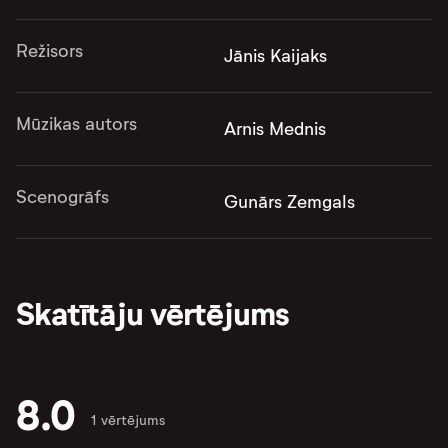
Režisors
Jānis Kaijaks
Mūzikas autors
Arnis Mednis
Scenogrāfs
Gunārs Zemgals
Skatītāju vērtējums
8.0
1 vērtējums