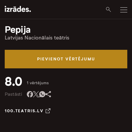
Pepija
Latvijas Nacionālais teātris
PIEVIENOT VĒRTĒJUMU
8.0
1 vērtējums
Pastāsti
100.TEATRIS.LV