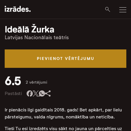
Ideālā Žurka
Latvijas Nacionālais teātris
PIEVIENOT VĒRTĒJUMU
6.5
2 vērtējumi
Pastāsti
Ir pienācis ilgi gaidītais 2018. gads! Bet apkārt, par lielu
pārsteigumu, valda nīgrums, nomāktība un neticība.
Tieši Tu esi izredzēts visu sākt no jauna un pārcelties uz