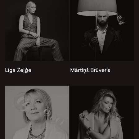
Līga Zeļģe
Mārtiņš Brūveris