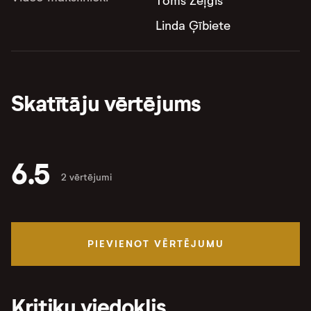
Toms Zeļģis
Linda Ģībiete
Skatītāju vērtējums
6.5
2 vērtējumi
PIEVIENOT VĒRTĒJUMU
Kritiķu viedoklis