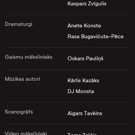
Kaspars Zvīgulis
Dramaturgi
Anete Konste
Rasa Bugavičute-Pēce
Gaismu mākslinieks
Oskars Pauliņš
Mūzikas autori
Kārlis Kazāks
DJ Monsta
Scenogrāfs
Aigars Tavkins
Video mākslinieki