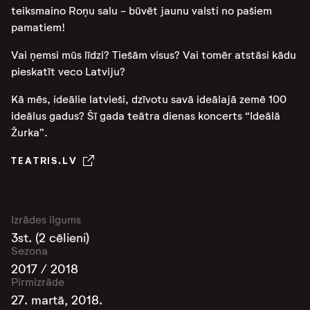
teiksmaino Roņu salu - būvēt jaunu valsti no pašiem
pamatiem!
Vai ņemsi mūs līdzi? Tiešām visus? Vai tomēr atstāsi kādu
pieskatīt veco Latviju?
Kā mēs, ideālie latvieši, dzīvotu savā ideālajā zemē 100
ideālus gadus? Šī gada teātra dienas koncerts “Ideālā
Žurka”.
TEATRIS.LV
Izrādes ilgums
3st. (2 cēlieni)
Sezona
2017 / 2018
Pirmizrāde
27. martā, 2018.