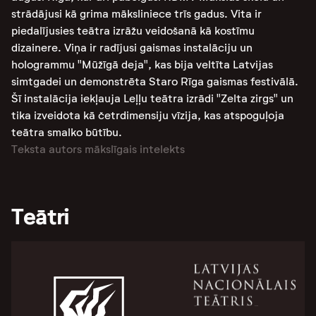
strādājusi kā grima māksliniece trīs gadus. Vita ir
piedalījusies teātra izrāžu veidošanā kā kostīmu
dizainere. Viņa ir radījusi gaismas instalāciju un
hologrammu "Mūžīgā deja", kas bija veltīta Latvijas
simtgadei un demonstrēta Staro Rīga gaismas festivālā.
Šī instalācija iekļauja Leļļu teātra izrādi "Zelta zirgs" un
tika izveidota kā četrdimensiju vīzija, kas atspoguļoja
teātra smalko būtību​​​​​​.
Teksta autors mākslīgais intelekts
Teātri