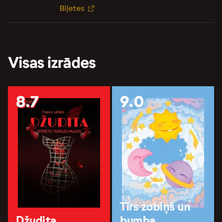
Biļetes
Visas izrādes
8.7
9.0
Tīrs zobiņš un
Džudita
bumba