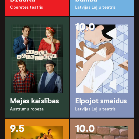
Operetes teātris
Latvijas Leļļu teātris
10.0
Mejas kaislības
Elpojot smaidus
Austrumu robeža
Latvijas Leļļu teātris
9.5
10.0