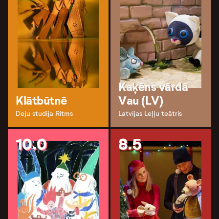
Kaķēns vārdā
Klātbūtnē
Vau (LV)
Deju studija Ritms
Latvijas Leļļu teātris
10.0
8.5