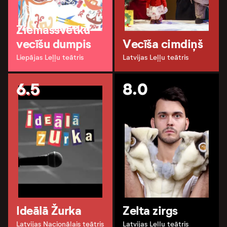
Ziemassvētku
vecīšu dumpis
Vecīša cimdiņš
Liepājas Leļļu teātris
Latvijas Leļļu teātris
6.5
8.0
Ideālā Žurka
Zelta zirgs
Latvijas Nacionālais teātris
Latvijas Leļļu teātris