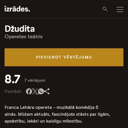
Džudita
Operetes teātris
PIEVIENOT VĒRTĒJUMU
8.7
7 vērtējumi
Pastāsti
Franca Lehāra operete - muzikālā komēdija 5
ainās. Mūžam aktuāls, fascinējošs stāsts par ilgām,
apsēstību, iekāri un kaislīgu mīlestību.