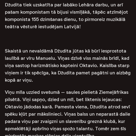
Džudita tiek uzskatīta par labāko Lehāra darbu, un arī
pašam komponistam tā bijusi vismīļākā, tāpēc atzīmējot
komponista 155 dzimšanas dienu, to pirmoreiz muzikālā
teātra vēsturē iestudējam Latvijā!
Skaistā un nevaldāmā Džudita jūtas kā būrī iesprostota
laulībā ar vīru Manuelu. Viņas dzīvē viss mainās brīdī, kad
viņa sastop harizmātisko kapteini Oktavio. Kaislība starp
viņiem ir tik spēcīga, ka Džudita pamet pagātni un aizbēg
kopā ar viņu.
Viņu mīla uzzied svešumā – saules pielietā Ziemeļāfrikas
pilsētā. Viņi sapņo, dzied un mīl, bet liktenis iejaucas:
Oktavio jādodas karā. Pamesta viena, Džudita atrod sevī
spēku kļūt par mākslinieci. Viņas balss un neparastā daile
padara viņu par zvaigzni un slavenību greznā klubā, kur
apmeklētāji apbrīno viņas spožo talantu. Tomēr zem šīs
mirdzošās maskas slēpjas dziļa vientulība.