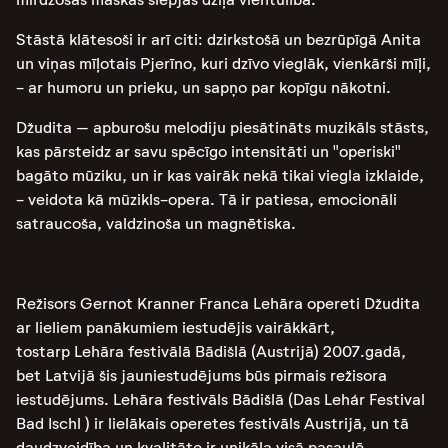
Stāstā klātesoši ir arī citi: dzirkstošā un bezrūpīgā Anita
un viņas mīļotais Pjerīno, kuri dzīvo vieglāk, vienkārši mīļi,
- ar humoru un prieku, un sapņo par kopīgu nākotni.
Džudita – apburošu melodiju piesātināts muzikāls stāsts,
kas pārsteidz ar savu spēcīgo intensitāti un "operiski"
bagāto mūziku, un ir kas vairāk nekā tikai viegla izklaide,
- veidota kā mūzikls-opera. Tā ir patiesa, emocionāli
satraucoša, valdzinoša un magnētiska.
Režisors Gernot Kranner Franca Lehāra opereti Džudita
ar lieliem panākumiem iestudējis vairākkārt,
tostarp Lehāra festivālā Bādišlā (Austrijā) 2007.gadā,
bet Latvijā šis jauniestudējums būs pirmais režisora
iestudējums. Lehāra festivāls Bādišlā (Das Lehár Festival
Bad Ischl ) ir lielākais operetes festivāls Austrijā, un tā
daudzveidība un kvalitāte ir unikāla visā pasaulē.