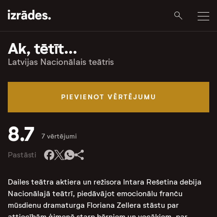
Ak, tētīt...
Latvijas Nacionālais teātris
PIEVIENOT VĒRTĒJUMU
8.7
7 vērtējumi
Pastāsti
Dailes teātra aktiera un režisora Intara Rešetina debija
Nacionālajā teātrī, piedāvājot emocionālu franču
mūsdienu dramaturga Floriana Zellera stāstu par
attiecībām ģimenē starp bērniem un vecākiem, par