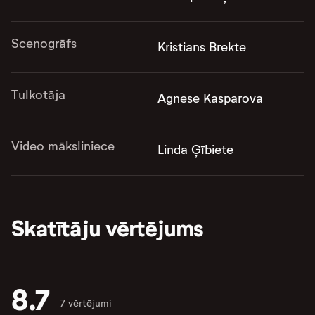
Scenogrāfs
Kristians Brekte
Tulkotāja
Agnese Kasparova
Video māksliniece
Linda Ģībiete
Skatītāju vērtējums
8.7
7 vērtējumi