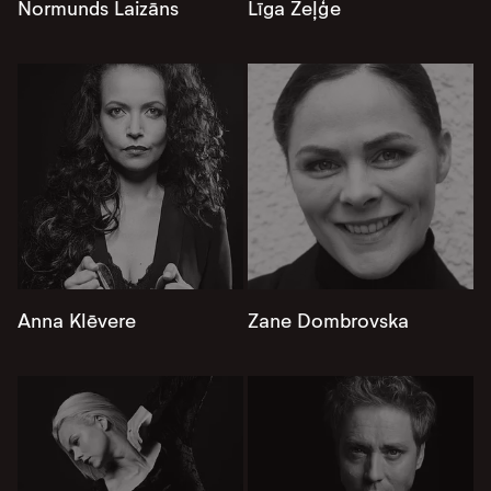
Normunds Laizāns
Līga Zeļģe
Anna Klēvere
Zane Dombrovska