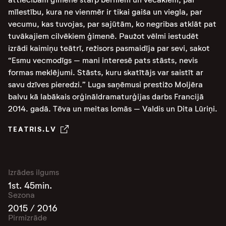
mīlestību, kura ne vienmēr ir tikai gaiša un viegla, par
vecumu, kas tuvojas, par sajūtām, ko negribas atklāt pat
tuvākajiem cilvēkiem ģimenē. Paužot vēlmi iestudēt
izrādi kaimiņu teātrī, režisors pasmaidīja par sevi, sakot
“Esmu vecmodīgs – mani interesē pats stāsts, nevis
formas meklējumi. Stāsts, kuru skatītājs var saistīt ar
savu dzīves pieredzi.” Luga saņēmusi prestižo Moljēra
balvu kā labākais orģināldramaturģijas darbs Francijā
2014. gadā. Tēva un meitas lomās – Valdis un Dita Lūriņi.
TEATRIS.LV
Izrādes ilgums
1st. 45min.
Sezona
2015 / 2016
Pirmizrāde