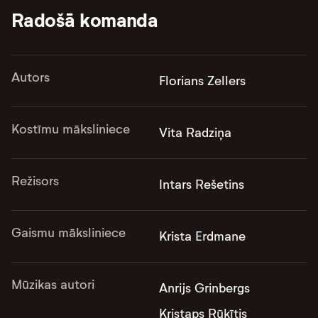
Radošā komanda
Autors
Florians Zellers
Kostīmu māksliniece
Vita Radziņa
Režisors
Intars Rešetins
Gaismu māksliniece
Krista Erdmane
Mūzikas autori
Anrijs Grinbergs
Kristaps Rūķītis