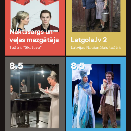
Naktssargs un
veļas mazgātāja
Latgola.lv 2
Teātris "Skatuve"
Latvijas Nacionālais teātris
8.5
8.5