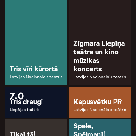
Zigmara Liepiņa
teātra un kino
mūzikas
Trīs vīri kūrortā
koncerts
Latvijas Nacionālais teātris
Latvijas Nacionālais teātris
7.0
Trīs draugi
Kapusvētku PR
Liepājas teātris
Latvijas Nacionālais teātris
Spēlē,
Tikai tā!
Spēlmani!