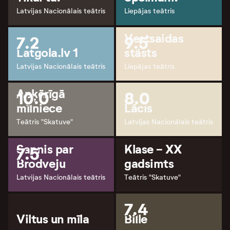
Latvijas Nacionālais teātris
Liepājas teātris
Vestsaidas
7.2
9.5
Latgola.lv 1
stāsts
Latvijas Nacionālais teātris
Liepājas teātris
Apķērīgā
10.0
8.0
mīlniece
Lācis
Teātris "Skatuve"
Latvijas Nacionālais teātris
Sapnis par
Klase - XX
7.5
Brodveju
gadsimts
Latvijas Nacionālais teātris
Teātris "Skatuve"
7.4
Viltus un mīla
Bille