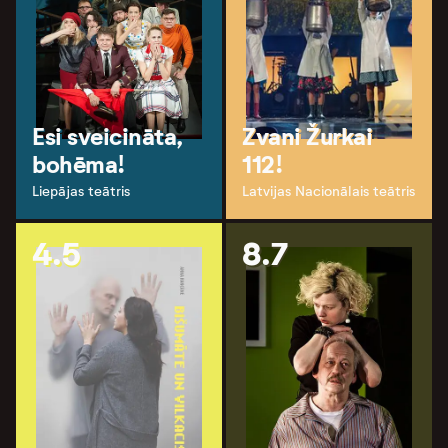
Esi sveicināta,
Zvani Žurkai
bohēma!
112!
Liepājas teātris
Latvijas Nacionālais teātris
4.5
8.7