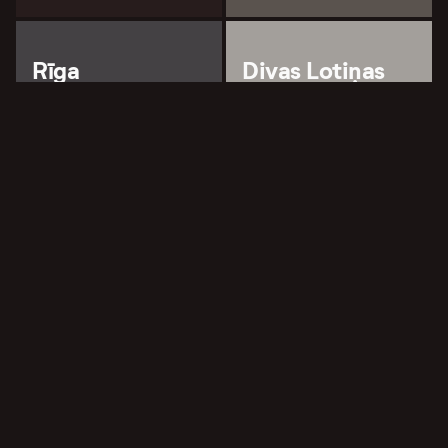
Rīga
Divas Lotiņas
Latvijas Nacionālais teātris
Latvijas Nacionālais teātris
Kliedziens
Amadejs
Latvijas Nacionālais teātris
Latvijas Nacionālais teātris
Jēzus
Suns
Latvijas Nacionālais teātris
Latvijas Nacionālais teātris
Trīs draugi
Momo
Latvijas Nacionālais teātris
Latvijas Nacionālais teātris