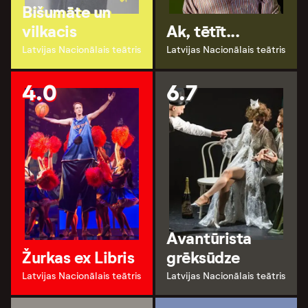
Bišumāte un
vilkacis
Ak, tētīt...
Latvijas Nacionālais teātris
Latvijas Nacionālais teātris
4.0
6.7
Avantūrista
Žurkas ex Libris
grēksūdze
Latvijas Nacionālais teātris
Latvijas Nacionālais teātris