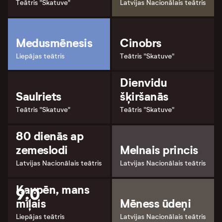
Teātris "Skatuve"
Latvijas Nacionālais teātris
Medusmēnesis
Cinobrs
Liepājas teātris
Teātris "Skatuve"
Dienvidu
Saulriets
šķiršanās
Teātris "Skatuve"
Teātris "Skatuve"
80 dienās ap
zemeslodi
Melnais princis
Latvijas Nacionālais teātris
Latvijas Nacionālais teātris
Kaupēn, mans
9.0
mīļais
Mēness ūdeņi
Liepājas teātris
Latvijas Nacionālais teātris