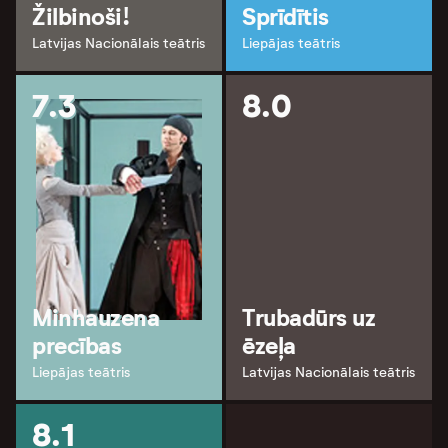
Žilbinoši!
Sprīdītis
Latvijas Nacionālais teātris
Liepājas teātris
7.3
8.0
Minhauzena
Trubadūrs uz
precības
ēzeļa
Liepājas teātris
Latvijas Nacionālais teātris
8.1