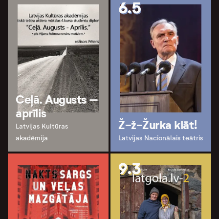
6.5
Ceļā. Augusts –
aprīlis
Ž-ž-Žurka klāt!
Latvijas Kultūras
akadēmija
Latvijas Nacionālais teātris
9.3