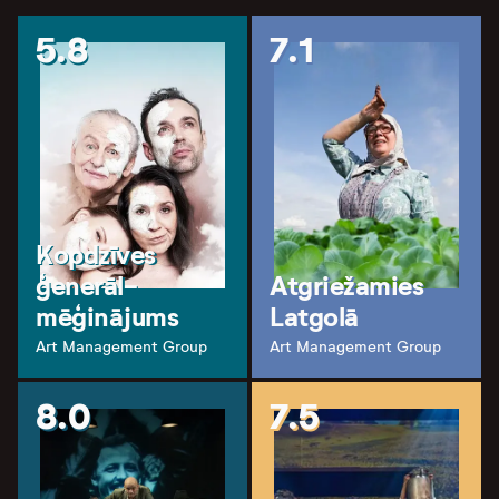
5.8
7.1
Kopdzīves
ģenerāl-
Atgriežamies
mēģinājums
Latgolā
Art Management Group
Art Management Group
8.0
7.5