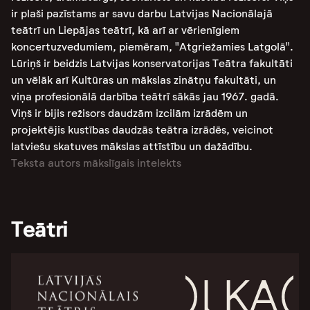
ir plaši pazīstams ar savu darbu Latvijas Nacionālajā
teātrī un Liepājas teātrī, kā arī ar vērienīgiem
koncertuzvedumiem, piemēram, "Atgriežamies Latgolā"​​.
Lūriņš ir beidzis Latvijas konservatorijas Teātra fakultāti
un vēlāk arī Kultūras un mākslas zinātņu fakultāti, un
viņa profesionālā darbība teātrī sākās jau 1967. gadā​​.
Viņš ir bijis režisors daudzām izcilām izrādēm un
projektējis kustības daudzās teātra izrādēs, veicinot
latviešu skatuves mākslas attīstību un dažādību.
Teksta autors mākslīgais intelekts
Teātri