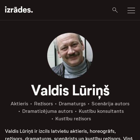
Valdis Lūriņš
Aktieris
Režisors
Dramaturgs
Scenārija autors
Dramatizējuma autors
Kustību konsultants
Kustību režisors
Valdis Lūriņš ir izcils latviešu aktieris, horeogrāfs,
režisors, dramaturgs, scenārists un kustību režisors. Viņš