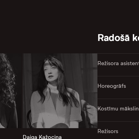
Radošā 
Režisora asisten
Horeogrāfs
Kostīmu mākslin
Režisors
Daiga Kažociņa