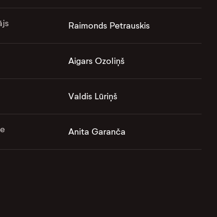
ājs
Raimonds Petrauskis
Aigars Ozoliņš
Valdis Lūriņš
e
Anita Garanča