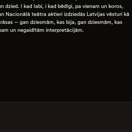
n dzied. I kad labi, i kad bēdīgi, pa vienam un koros,
n Nacionālā teātra aktieri izdziedās Latvijas vēsturi kā
krāsas – gan dziesmām, kas bija, gan dziesmām, kas
okam un negaidītām interpretācijām.