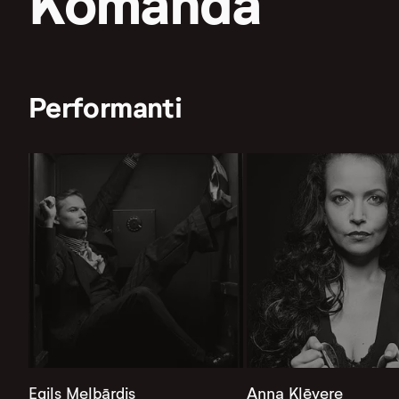
Komanda
Performanti
Egils Melbārdis
Anna Klēvere