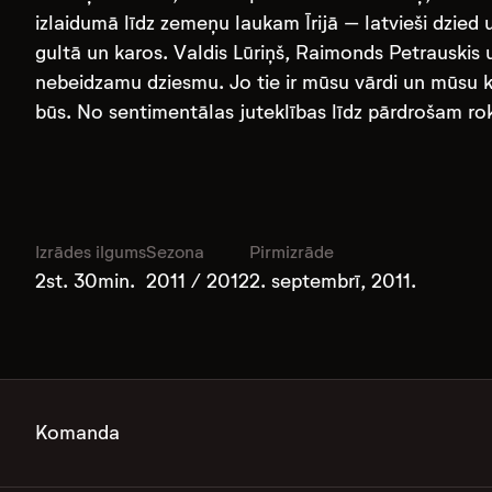
izlaidumā līdz zemeņu laukam Īrijā – latvieši dzied u
gultā un karos. Valdis Lūriņš, Raimonds Petrauskis u
nebeidzamu dziesmu. Jo tie ir mūsu vārdi un mūsu 
būs. No sentimentālas juteklības līdz pārdrošam r
Izrādes ilgums
Sezona
Pirmizrāde
2st. 30min.
2011 / 2012
2. septembrī, 2011.
Komanda