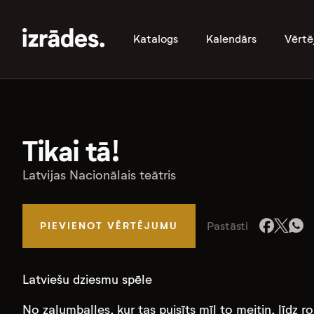
Katalogs
Kalendārs
Vērtē
Tikai tā!
Latvijas Nacionālais teātris
Pastāsti
PIEVIENOT VĒRTĒJUMU
Latviešu dziesmu spēle
No zaļumballes, kur tas puisīts mīl to meitiņ, līdz 