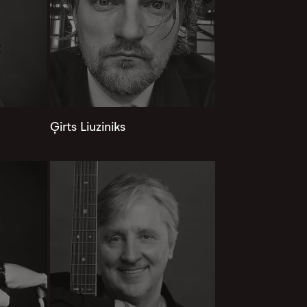
Ģirts Liuziniks