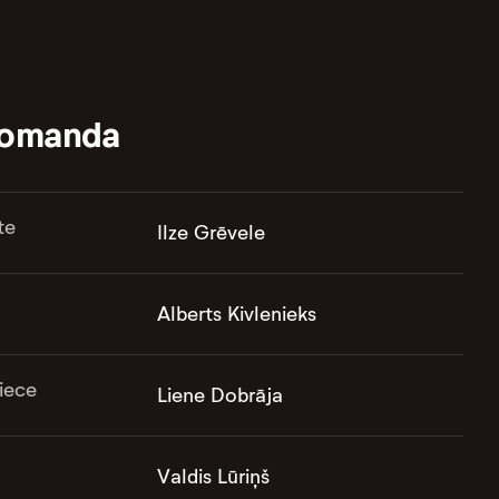
komanda
te
Ilze Grēvele
Alberts Kivlenieks
iece
Liene Dobrāja
Valdis Lūriņš