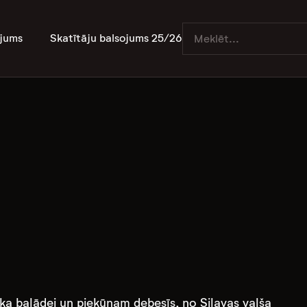
jums
Skatītāju balsojums 25/26
roka balādei un piekūnam debesīs, no Silavas valša