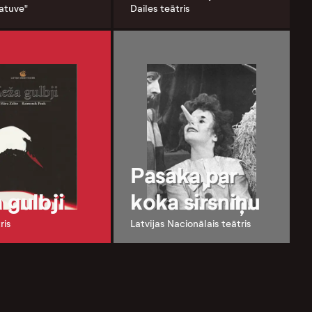
katuve"
Dailes teātris
Pasaka par
 gulbji
koka sirsniņu
ris
Latvijas Nacionālais teātris