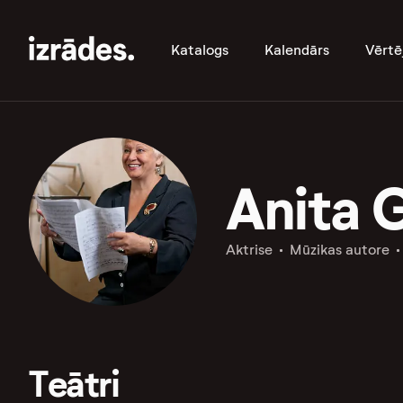
Katalogs
Kalendārs
Vērtē
Anita 
Aktrise
Mūzikas autore
Teātri