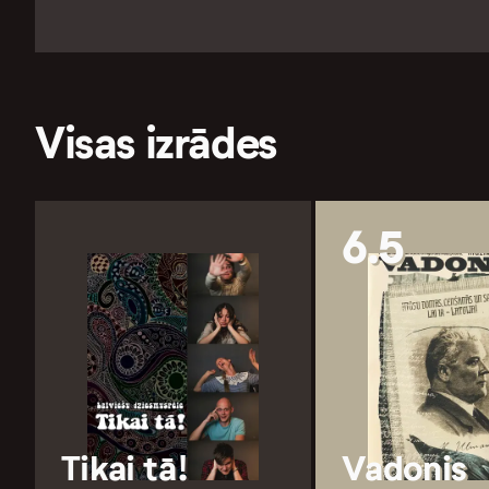
Visas izrādes
6.5
Tikai tā!
Vadonis