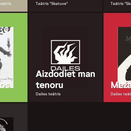
teātris
Teātris "Skatuve"
Teātris "S
Aizdodiet man
los
tenoru
Meža
Dailes teātris
Dailes teāt