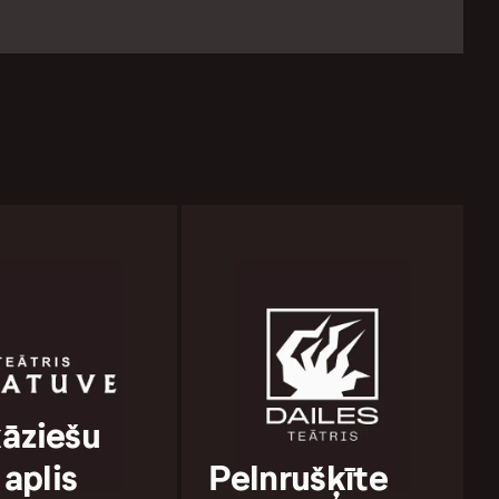
āziešu
 aplis
Pelnrušķīte