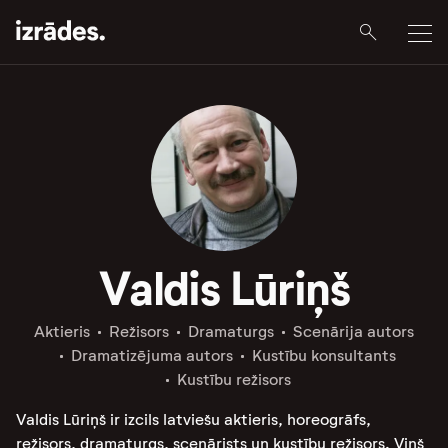
Valdis Lūriņš
Aktieris
Režisors
Dramaturgs
Scenārija autors
Dramatizējuma autors
Kustību konsultants
Kustību režisors
Valdis Lūriņš ir izcils latviešu aktieris, horeogrāfs,
režisors, dramaturgs, scenārists un kustību režisors. Viņš