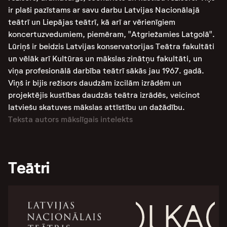
ir plaši pazīstams ar savu darbu Latvijas Nacionālajā
teātrī un Liepājas teātrī, kā arī ar vērienīgiem
koncertuzvedumiem, piemēram, "Atgriežamies Latgolā"​​.
Lūriņš ir beidzis Latvijas konservatorijas Teātra fakultāti
un vēlāk arī Kultūras un mākslas zinātņu fakultāti, un
viņa profesionālā darbība teātrī sākās jau 1967. gadā​​.
Viņš ir bijis režisors daudzām izcilām izrādēm un
projektējis kustības daudzās teātra izrādēs, veicinot
latviešu skatuves mākslas attīstību un dažādību.
Teksta autors mākslīgais intelekts
Teātri