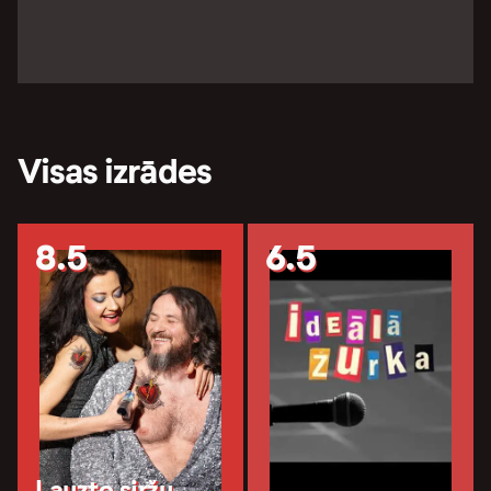
Visas izrādes
8.5
6.5
Lauzto siržu