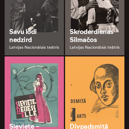
Savu lodi
Skroderdienas
nedzird
Silmačos
Latvijas Nacionālais teātris
Latvijas Nacionālais teātris
Sieviete -
Divpadsmitā