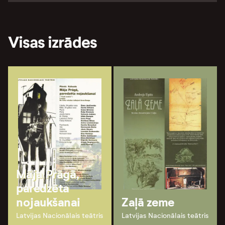
Visas izrādes
Māja Prāgā,
paredzēta
nojaukšanai
Zaļā zeme
Latvijas Nacionālais teātris
Latvijas Nacionālais teātris