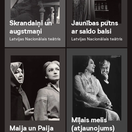
Skrandaiņi un
Jaunības putns
augstmaņi
ar saldo balsi
Latvijas Nacionālais teātris
Latvijas Nacionālais teātris
Mīļais melis
Maija un Paija
(atjaunojums)