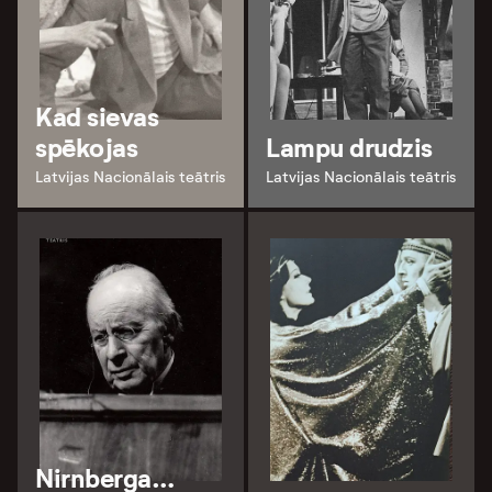
Kad sievas
spēkojas
Lampu drudzis
Latvijas Nacionālais teātris
Latvijas Nacionālais teātris
Nirnberga…