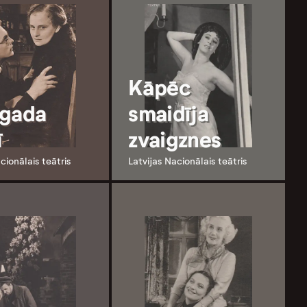
Kāpēc
gada
smaidīja
ī
zvaigznes
cionālais teātris
Latvijas Nacionālais teātris