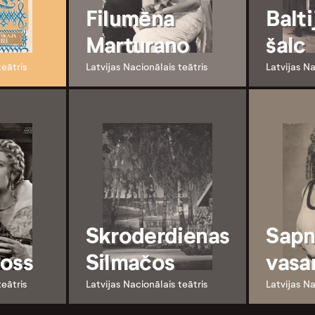
Filumēna
Balti
Marturano
šalc
teātris
Latvijas Nacionālais teātris
Latvijas Na
Skroderdienas
Sapn
loss
Silmačos
vasa
teātris
Latvijas Nacionālais teātris
Latvijas Na