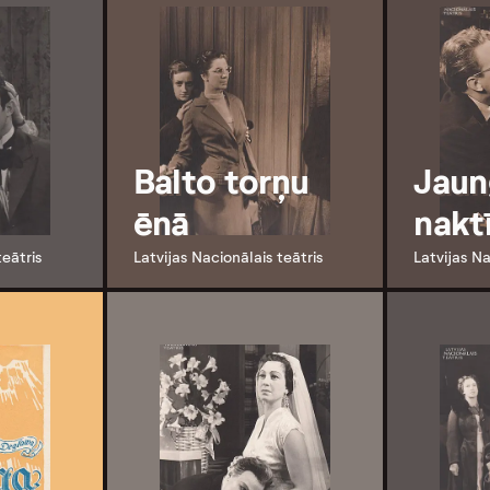
Balto torņu
Jaun
ēnā
nakt
teātris
Latvijas Nacionālais teātris
Latvijas Na