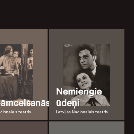
Nemierīgie
āmcelšanās
ūdeņi
cionālais teātris
Latvijas Nacionālais teātris