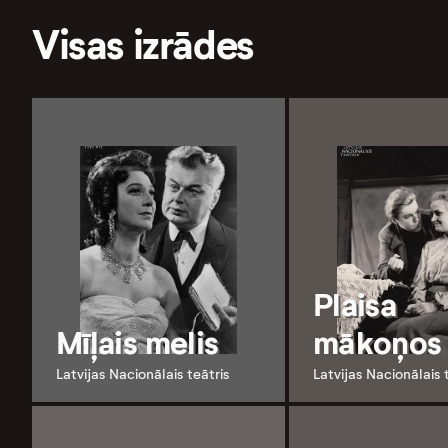
Visas izrādes
Plaisa
Mīļais melis
mākoņos
Latvijas Nacionālais teātris
Latvijas Nacionālais 