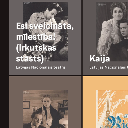
Esi sveicināta,
mīlestība!
(Irkutskas
stāsts)
Kaija
Latvijas Nacionālais teātris
Latvijas Nacionālais 