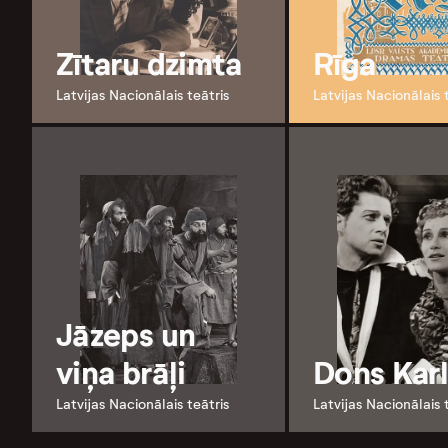
Zītaru dzimta
Rīga
Latvijas Nacionālais teātris
Latvijas Nacionālais 
Jāzeps un
viņa brāļi
Dons Kar
Latvijas Nacionālais teātris
Latvijas Nacionālais 