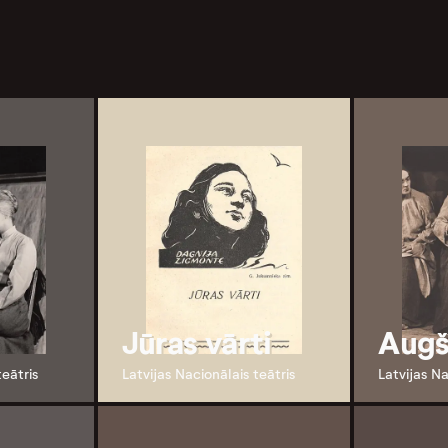
Jūras vārti
Augš
teātris
Latvijas Nacionālais teātris
Latvijas Na