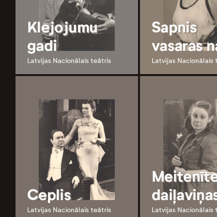
Klejojumu
Sapnis
gadi
vasaras n
Latvijas Nacionālais teātris
Latvijas Nacionālais 
Meitenīt
Ceplis
daiļaviņa
Latvijas Nacionālais teātris
Latvijas Nacionālais 