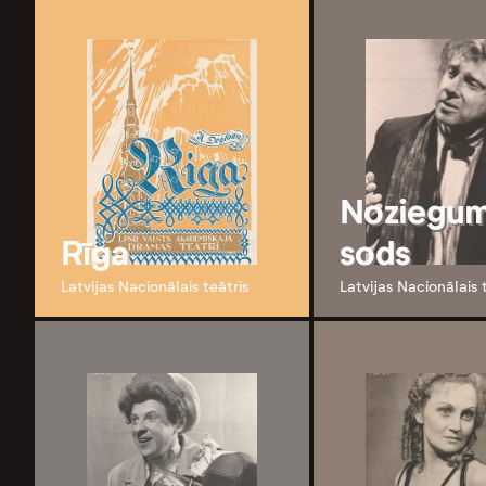
Noziegum
Rīga
sods
Latvijas Nacionālais teātris
Latvijas Nacionālais 