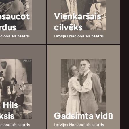
saucot
Vienkāršais
rdus
cilvēks
cionālais teātris
Latvijas Nacionālais teātris
 Hils
ksis
Gadsimta vidū
cionālais teātris
Latvijas Nacionālais teātris