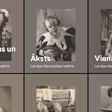
s un
Āksts
Vien
teātris
Latvijas Nacionālais teātris
Latvijas Na