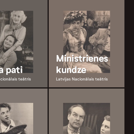
Ministrienes
a pati
kundze
cionālais teātris
Latvijas Nacionālais teātris