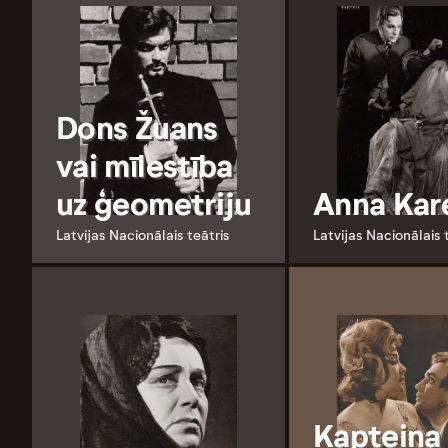
Dons Žuans
vai mīlestība
uz ģeometriju
Anna Kar
Latvijas Nacionālais teātris
Latvijas Nacionālais 
Kapteiņa