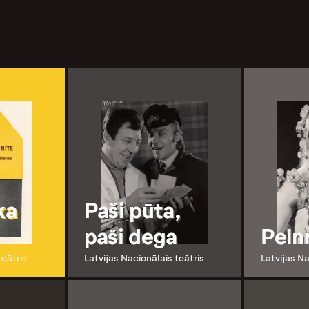
ka
Paši pūta,
paši dega
Peln
teātris
Latvijas Nacionālais teātris
Latvijas Na