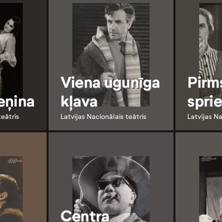
Viena ugunīga
Pirm
eņina
kļava
spri
teātris
Latvijas Nacionālais teātris
Latvijas Na
Centra