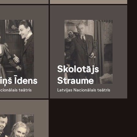
Skolotājs
iņš Īdens
Straume
cionālais teātris
Latvijas Nacionālais teātris