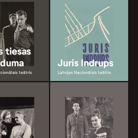
s tiesas
eduma
Juris Indrups
cionālais teātris
Latvijas Nacionālais teātris