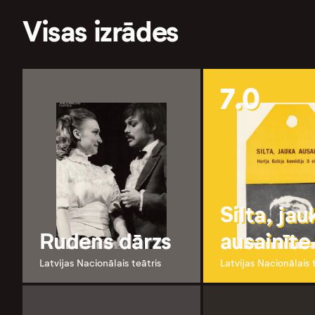
Visas izrādes
7.0
Silta, jau
Rudens dārzs
ausainīte
Latvijas Nacionālais teātris
Latvijas Nacionālais 