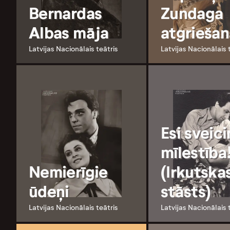
Bernardas
Zundaga
Albas māja
atgriešan
Latvijas Nacionālais teātris
Latvijas Nacionālais 
Esi sveici
mīlestība
Nemierīgie
(Irkutska
ūdeņi
stāsts)
Latvijas Nacionālais teātris
Latvijas Nacionālais 