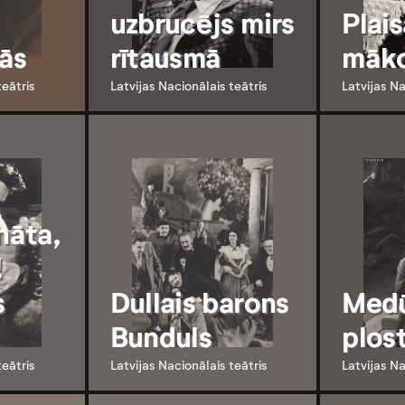
uzbrucējs mirs
Plais
ās
rītausmā
māk
teātris
Latvijas Nacionālais teātris
Latvijas Na
nāta,
!
s
Dullais barons
Med
Bunduls
plos
teātris
Latvijas Nacionālais teātris
Latvijas Na