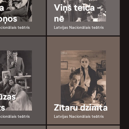
a
Viņš teica -
oņos
nē
cionālais teātris
Latvijas Nacionālais teātris
ūzas
ts
Zītaru dzimta
cionālais teātris
Latvijas Nacionālais teātris