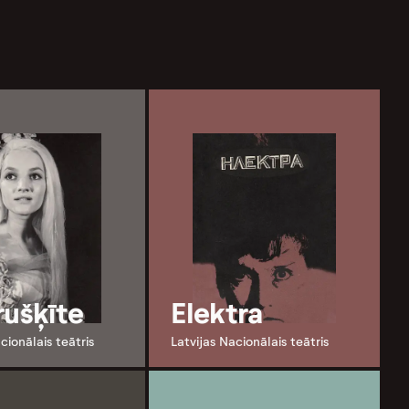
rušķīte
Elektra
cionālais teātris
Latvijas Nacionālais teātris