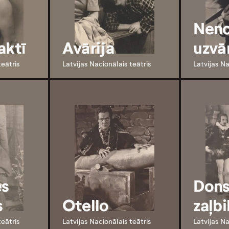
Neno
aktī
Avārija
uzvā
teātris
Latvijas Nacionālais teātris
Latvijas Na
es
Dons
s
Otello
zaļbi
teātris
Latvijas Nacionālais teātris
Latvijas Na