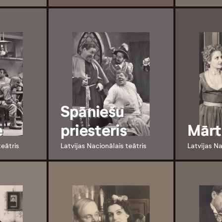
Spāniešu
e
priesteris
Mārt
teātris
Latvijas Nacionālais teātris
Latvijas Na