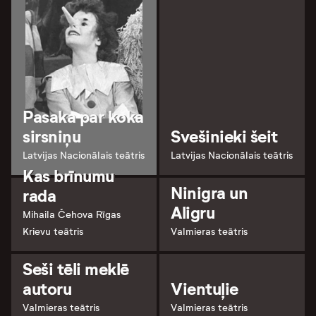
Pasaka par koka
sirsniņu
Svešinieki šeit
Latvijas Nacionālais teātris
Latvijas Nacionālais teātris
Kas brīnumu
Ninigra un
rada
Aligru
Mihaila Čehova Rīgas
Krievu teātris
Valmieras teātris
Seši tēli meklē
autoru
Vientuļie
Valmieras teātris
Valmieras teātris