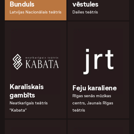
Bunduls
vēstules
Latvijas Nacionālais teātris
Dailes teātris
Karaliskais
Feju karaliene
gambīts
Rīgas senās mūzikas
Neatkarīgais teātris
centrs, Jaunais Rīgas
"Kabata"
teātris