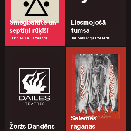
Sniegbaltīte un
Liesmojošā
septiņi rūķīši
tumsa
Latvijas Leļļu teātris
Jaunais Rīgas teātris
Salemas
Žoržs Dandēns
raganas