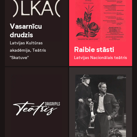
Vasarnīcu
drudzis
Latvijas Kultūras
Raibie stāsti
akadēmija, Teātris
"Skatuve"
Latvijas Nacionālais teātris