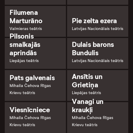
Filumena
Marturāno
Pie zelta ezera
Valmieras teātris
Latvijas Nacionālais teātris
Pilsonis
smalkajās
Dulais barons
aprindās
Bundulis
Liepājas teātris
Latvijas Nacionālais teātris
Ansītis un
Pats galvenais
Grietiņa
Mihaila Čehova Rīgas
Krievu teātris
Liepājas teātris
Vanagi un
Viesnīcniece
kraukļi
Mihaila Čehova Rīgas
Mihaila Čehova Rīgas
Krievu teātris
Krievu teātris