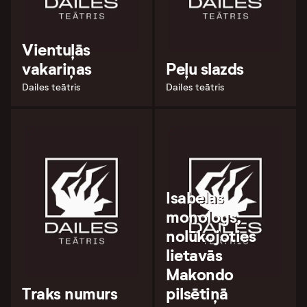
Vientuļās
vakariņas
Peļu slazds
Dailes teātris
Dailes teātris
Isabelas
monologs,
nolūkojoties
lietavās
Makondo
Traks numurs
pilsētiņā