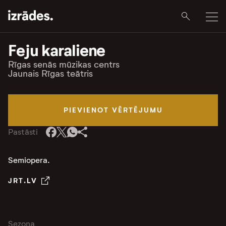
Feju karaliene
Rīgas senās mūzikas centrs
Jaunais Rīgas teātris
PIEVIENOT VĒRTĒJUMU
Pastāsti
Semiopera.
JRT.LV
Sezona