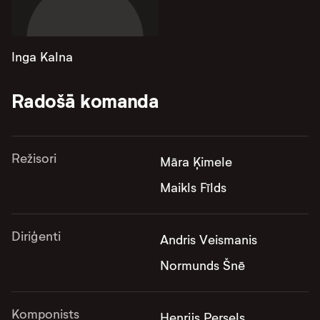
Inga Kalna
Radošā komanda
Režisori
Māra Ķimele
Maikls Fīlds
Diriģenti
Andris Veismanis
Normunds Šnē
Komponists
Henrijs Persels