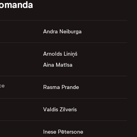
komanda
Andra Neiburga
Arnolds Liniņš
Aina Matīsa
ce
Rasma Prande
Valdis Zilveris
Inese Pētersone