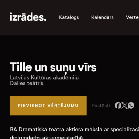
Katalogs
Kalendārs
Vērtē
Tille un suņu vīrs
Latvijas Kultūras akadēmija
Dailes teātris
Pastāsti
PIEVIENOT VĒRTĒJUMU
BA Dramatiskā teātra aktiera māksla ar specializācij
diplomdarbs aktiermeistarībā.