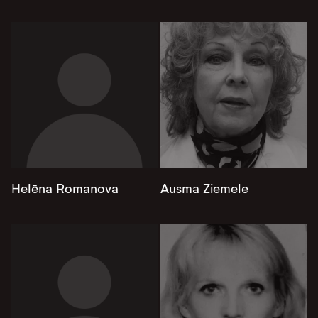
Helēna Romanova
Ausma Ziemele