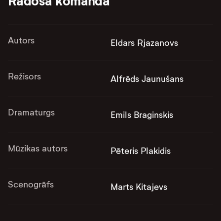
Radošā komanda
Autors
Eldars Rjazanovs
Režisors
Alfrēds Jaunušans
Dramaturgs
Emils Braginskis
Mūzikas autors
Pēteris Plakidis
Scenogrāfs
Marts Kitajevs