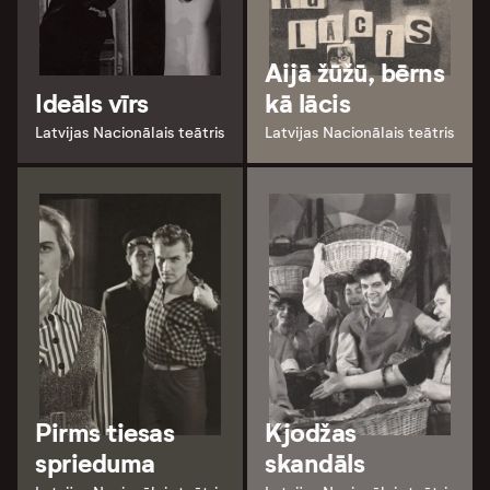
Aijā žūžū, bērns
Ideāls vīrs
kā lācis
Latvijas Nacionālais teātris
Latvijas Nacionālais teātris
Pirms tiesas
Kjodžas
sprieduma
skandāls