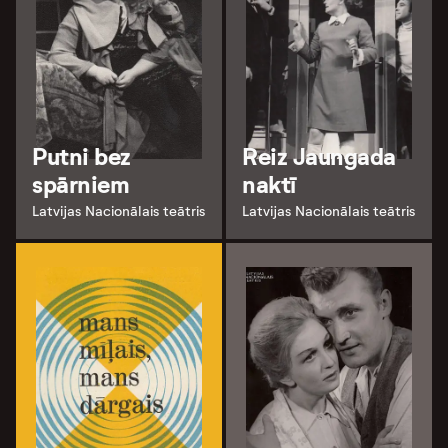
Putni bez
Reiz Jaungada
spārniem
naktī
Latvijas Nacionālais teātris
Latvijas Nacionālais teātris