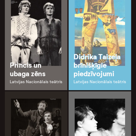
Didrika Taizeļa
Princis un
brīnišķīgie
ubaga zēns
piedzīvojumi
Latvijas Nacionālais teātris
Latvijas Nacionālais teātris