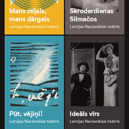
Mans mīļais,
Skroderdienas
mans dārgais
Silmačos
Latvijas Nacionālais teātris
Latvijas Nacionālais teātris
Pūt, vējiņi!
Ideāls vīrs
Latvijas Nacionālais teātris
Latvijas Nacionālais teātris