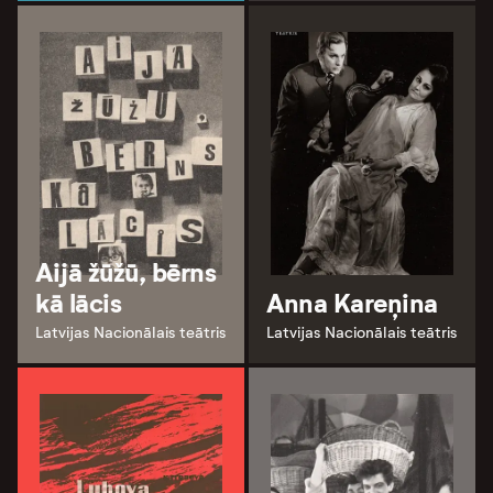
Aijā žūžū, bērns
kā lācis
Anna Kareņina
Latvijas Nacionālais teātris
Latvijas Nacionālais teātris