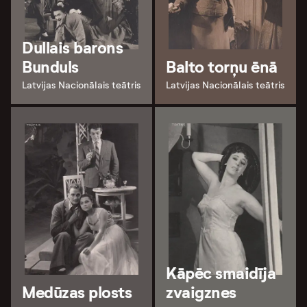
Dullais barons
Bunduls
Balto torņu ēnā
Latvijas Nacionālais teātris
Latvijas Nacionālais teātris
Kāpēc smaidīja
Medūzas plosts
zvaigznes