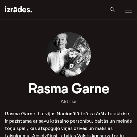
Rasma Garne
Aktrise
Rasma Garne, Latvijas Nacionālā teātra ārštata aktrise,
ir pazīstama ar savu krāsaino personību, baltās un melnās
toņu spēli, kas atspoguļo viņas dzīves un mākslas
taisnīgumu. Absolvējusi Latvijas Valsts konservatoriju,