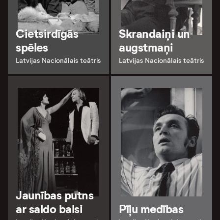
Cietsirdīgās
Skrandaiņi un
spēles
augstmaņi
Latvijas Nacionālais teātris
Latvijas Nacionālais teātris
Jaunības putns
ar saldo balsi
Pīļu medības