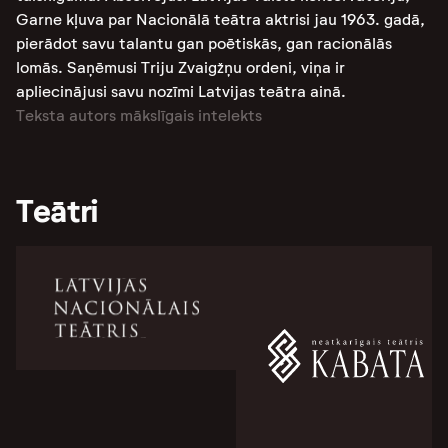
Garne kļuva par Nacionālā teātra aktrisi jau 1963. gadā,
pierādot savu talantu gan poētiskās, gan racionālās
lomās. Saņēmusi Triju Zvaigžņu ordeni, viņa ir
apliecinājusi savu nozīmi Latvijas teātra ainā​​​​​​​​.
Teksta autors mākslīgais intelekts
Teātri