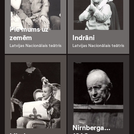
Pie mums uz
zemēm
Indrāni
Latvijas Nacionālais teātris
Latvijas Nacionālais teātris
Nirnberga…