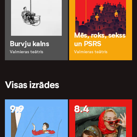
Mēs, roks, sekss
Burvju kalns
un PSRS
Valmieras teātris
Valmieras teātris
Visas izrādes
9.9
8.4