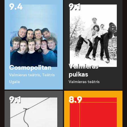
9.4
9.1
Valmieras
Cosmopolitan
puikas
Valmieras teātris, Teātris
Ugala
Valmieras teātris
9.1
8.9