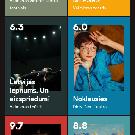
Valmieras vasaras teātra
festivāls
Valmieras teātris
6.3
6.0
Latvijas
lepnums. Un
aizspriedumi
Noklausies
Valmieras teātris
Dirty Deal Teatro
9.7
8.8