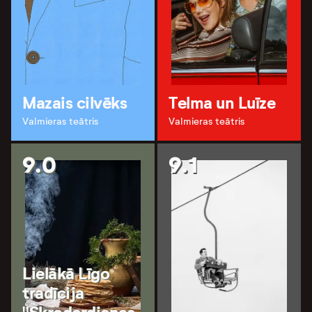
Mazais cilvēks
Telma un Luīze
Valmieras teātris
Valmieras teātris
9.0
9.1
Lielākā Līgo
tradīcija