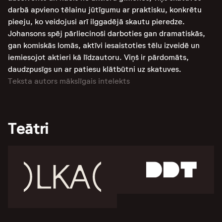
darbā apvieno tēlainu jūtīgumu ar praktisku, konkrētu
pieeju, ko veidojusi arī ilggadējā skautu pieredze.
Johansons spēj pārliecinoši darboties gan dramatiskās,
gan komiskās lomās, aktīvi iesaistoties tēlu izveidē un
iemiesojot aktieri kā līdzautoru. Viņš ir pārdomāts,
daudzpusīgs un ar patiesu klātbūtni uz skatuves.
Teksta autors mākslīgais intelekts
Teātri