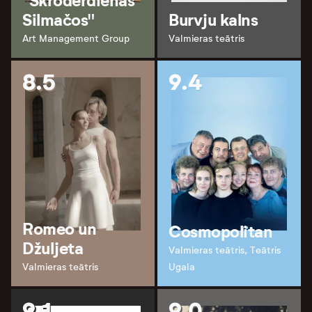
"Skroderdienas
Silmačos"
Burvju kalns
Art Management Group
Valmieras teātris
8.5
9.4
Romeo un
Cosmopolitan
Džuljeta
Valmieras teātris, Teātris
Valmieras teātris
Ugala
9.1
9.0