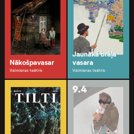
Jaunākā brāļa
Nākošpavasar
vasara
Valmieras teātris
Valmieras teātris
9.4