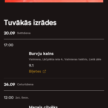
Tuvākās izrādes
20.09
Svētdiena
17:00
Burvju kalns
Valmiera, Lāčplēša iela 4, Valmieras teātris, Lielā zāle
9.1
Biļetes
24.09
Ceturtdiena
12:00
2st. 5min.
Mazais cilvēks