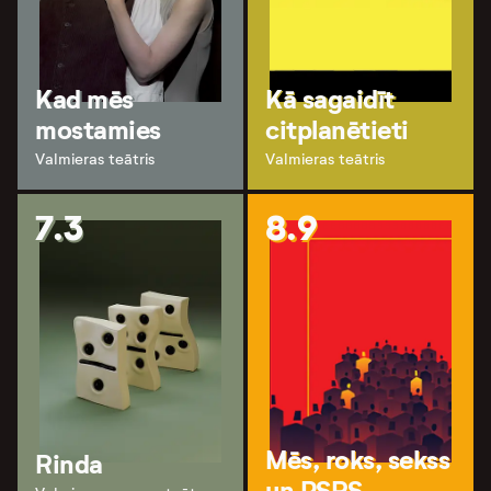
Kad mēs
Kā sagaidīt
mostamies
citplanētieti
Valmieras teātris
Valmieras teātris
7.3
8.9
Mēs, roks, sekss
Rinda
un PSRS