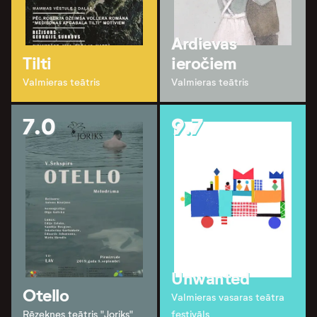
Ardievas
Tilti
ieročiem
Valmieras teātris
Valmieras teātris
7.0
9.7
Unwanted
Otello
Valmieras vasaras teātra
Rēzeknes teātris "Joriks"
festivāls