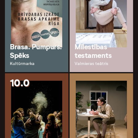
Brasa. Pumpurs.
Mīlestības
Spēks
testaments
Kultūrmarka
Valmieras teātris
10.0