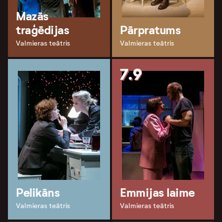
Mazās
traģēdijas
Pārpratums
Valmieras teātris
Valmieras teātris
7.9
Pelikāns
Emmijas laime
Valmieras teātris
Valmieras teātris