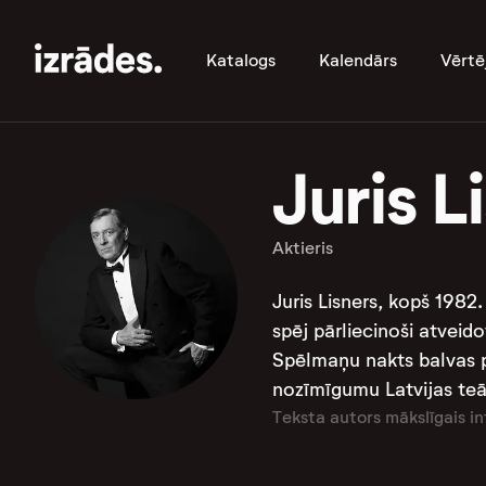
Katalogs
Kalendārs
Vērtē
Juris L
Aktieris
Juris Lisners, kopš 1982.
spēj pārliecinoši atveid
Spēlmaņu nakts balvas pa
nozīmīgumu Latvijas teāt
Teksta autors mākslīgais in