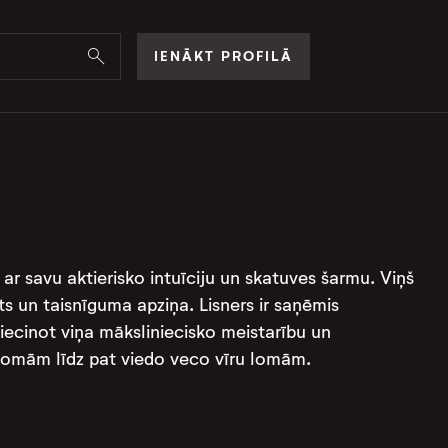
IENĀKT PROFILĀ
 ar savu aktierisko intuīciju un skatuves šarmu. Viņš
ts un taisnīguma apziņa. Lisners ir saņēmis
iecinot viņa māksliniecisko meistarību un
omām līdz pat viedo veco vīru lomām​​​​.