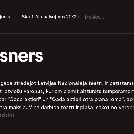
jums
Skatītāju balsojums 25/26
isners
 gada strādājot Latvijas Nacionālajā teātrī, ir pazīstams
ot latviešu varoņus, kuriem piemīt aizturēts temperamen
r "Gada aktieri" un "Gada aktieri otrā plāna lomā", apl
ra mākslā. Viņa darbība teātrī ir plaša, sākot no varoņl
telekts