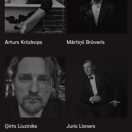
Arturs Krūzkops
Mārtiņš Brūveris
Ģirts Liuziniks
Juris Lisners