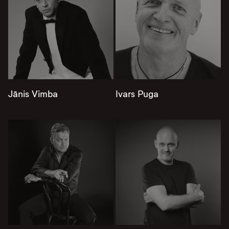
Jānis Vimba
Ivars Puga