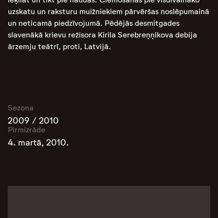
uzskatu un raksturu muižniekiem pārvēršas noslēpumainā
un neticamā piedzīvojumā. Pēdējās desmitgades
slavenākā krievu režisora Kirila Serebreņņikova debija
ārzemju teātrī, proti, Latvijā.
Sezona
2009 / 2010
Pirmizrāde
4. martā, 2010.