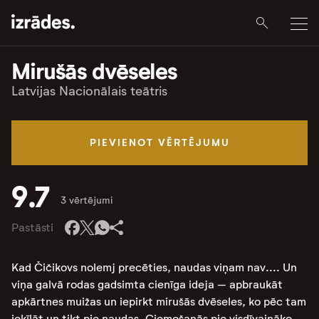
Mirušās dvēseles
Latvijas Nacionālais teātris
PIEVIENOT VĒRTĒJUMU
9.7
3 vērtējumi
Pastāsti
Kad Čičikovs nolemj precēties, naudas viņam nav.... Un
viņa galvā rodas gadsimta cienīga ideja – apbraukāt
apkārtnes muižas un iepirkt mirušās dvēseles, ko pēc tam
ieķīlāt un tikt pie naudas. Ciemošanās pie visdīvaināko