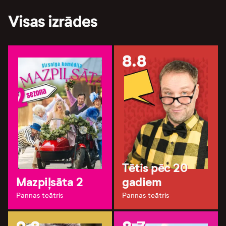
Visas izrādes
8.8
Tētis pēc 20
Mazpiļsāta 2
gadiem
Pannas teātris
Pannas teātris