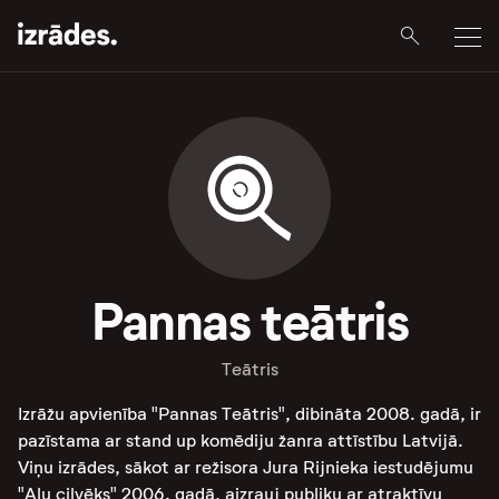
Pannas teātris
Teātris
Izrāžu apvienība "Pannas Teātris", dibināta 2008. gadā, ir
pazīstama ar stand up komēdiju žanra attīstību Latvijā.
Viņu izrādes, sākot ar režisora Jura Rijnieka iestudējumu
"Alu cilvēks" 2006. gadā, aizrauj publiku ar atraktīvu