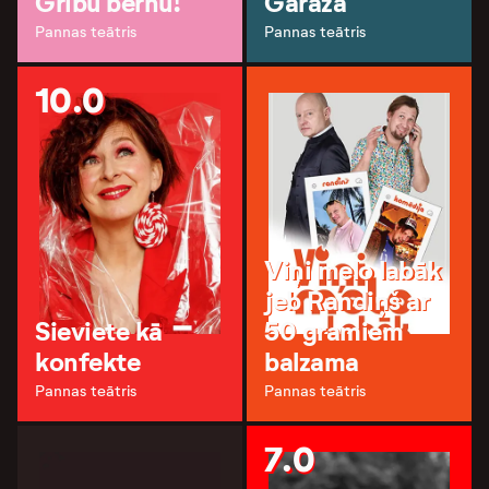
Gribu bērnu!
Garāža
Pannas teātris
Pannas teātris
10.0
Viņi melo labāk
jeb Randiņš ar
Sieviete kā
50 gramiem
konfekte
balzama
Pannas teātris
Pannas teātris
7.0