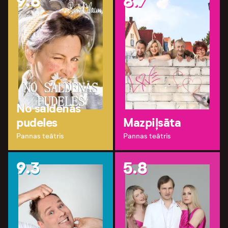
9.8
8.7
No saldenās
pudeles
Mazpiļsāta
Pannas teātris
Pannas teātris
9.3
5.8