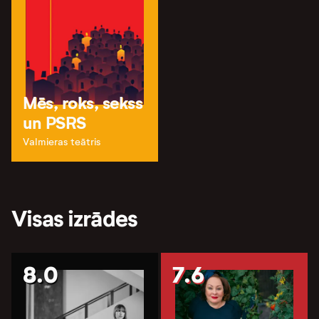
Mēs, roks, sekss
un PSRS
Valmieras teātris
Visas izrādes
8.0
7.6