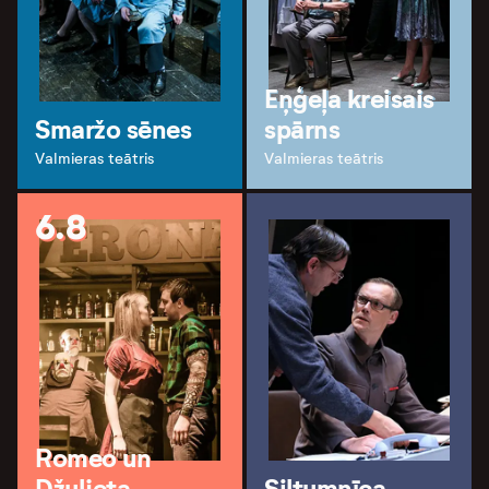
Eņģeļa kreisais
Smaržo sēnes
spārns
Valmieras teātris
Valmieras teātris
6.8
Romeo un