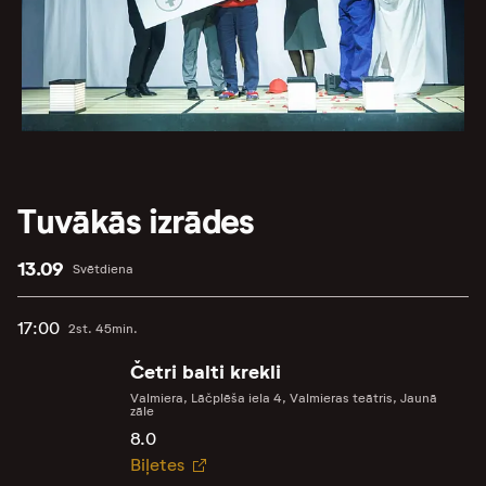
Tuvākās izrādes
13.09
Svētdiena
17:00
2st. 45min.
Četri balti krekli
Valmiera, Lāčplēša iela 4, Valmieras teātris, Jaunā
zāle
8.0
Biļetes