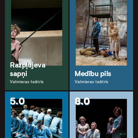
Razpļujeva
sapņi
Medību pils
Valmieras teātris
Valmieras teātris
5.0
8.0