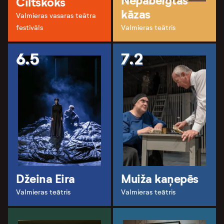
Nepabeigtās
Ciltskoks
kāzas
Valmieras vasaras teātra
festivāls
Valmieras teātris
6.5
7.2
Džeina Eira
Muiža kaņepēs
Valmieras teātris
Valmieras teātris