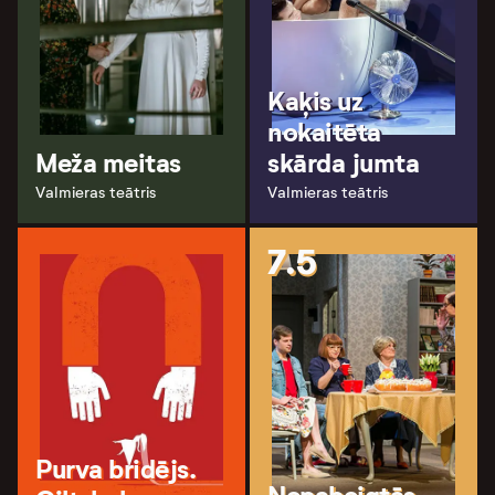
Kaķis uz
nokaitēta
Meža meitas
skārda jumta
Valmieras teātris
Valmieras teātris
7.5
Purva bridējs.