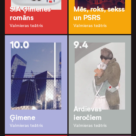
SIA Ģimenes
Mēs, roks, sekss
romāns
un PSRS
Valmieras teātris
Valmieras teātris
10.0
9.4
Ardievas
Ģimene
ieročiem
Valmieras teātris
Valmieras teātris