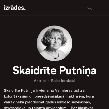
Skaidrīte Putniņa
Aktrise
Balss ierakstā
Skaidrīte Putniņa ir viena no Valmieras teātra
kolorītākajām un pieredzējušākajām aktrisēm, kura
vairāk nekā piecdesmit gadus iemieso sievišķības,
dzīvesprieka un talanta apvienojumu. Bez klasiskas