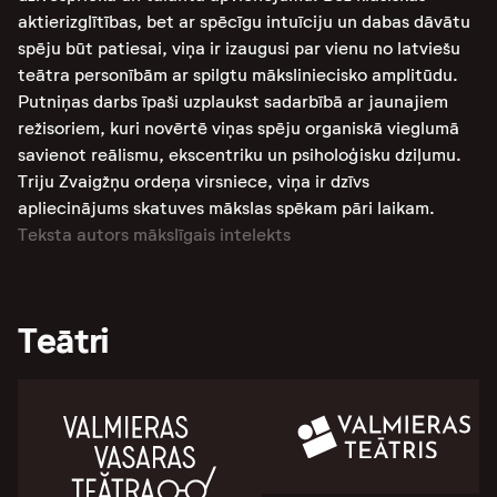
aktierizglītības, bet ar spēcīgu intuīciju un dabas dāvātu
spēju būt patiesai, viņa ir izaugusi par vienu no latviešu
teātra personībām ar spilgtu māksliniecisko amplitūdu.
Putniņas darbs īpaši uzplaukst sadarbībā ar jaunajiem
režisoriem, kuri novērtē viņas spēju organiskā vieglumā
savienot reālismu, ekscentriku un psiholoģisku dziļumu.
Triju Zvaigžņu ordeņa virsniece, viņa ir dzīvs
apliecinājums skatuves mākslas spēkam pāri laikam.
Teksta autors mākslīgais intelekts
Teātri