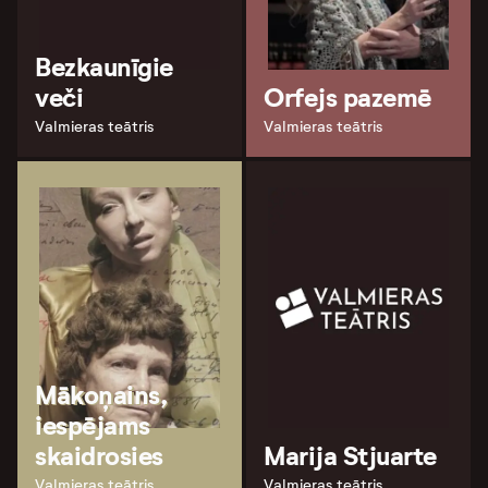
Bezkaunīgie
veči
Orfejs pazemē
Valmieras teātris
Valmieras teātris
Mākoņains,
iespējams
skaidrosies
Marija Stjuarte
Valmieras teātris
Valmieras teātris