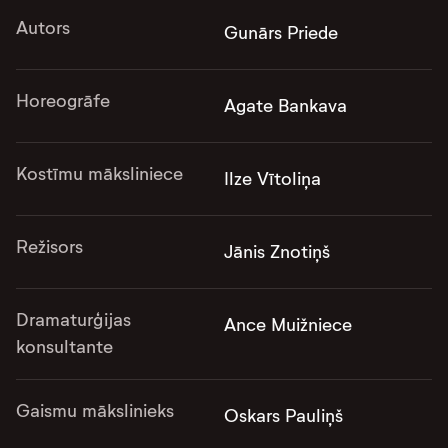
Autors
Gunārs Priede
Horeogrāfe
Agate Bankava
Kostīmu māksliniece
Ilze Vītoliņa
Režisors
Jānis Znotiņš
Dramaturģijas
Ance Muižniece
konsultante
Gaismu mākslinieks
Oskars Pauliņš