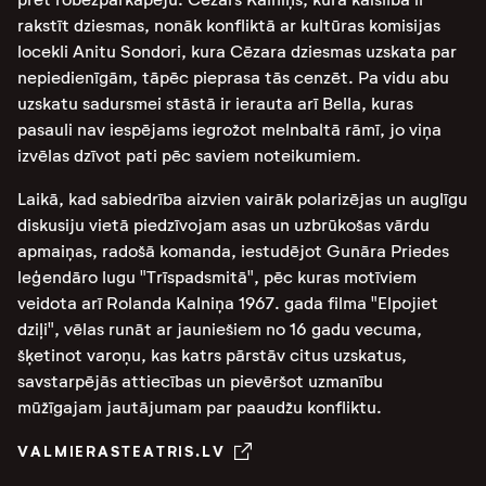
rakstīt dziesmas, nonāk konfliktā ar kultūras komisijas
locekli Anitu Sondori, kura Cēzara dziesmas uzskata par
nepiedienīgām, tāpēc pieprasa tās cenzēt. Pa vidu abu
uzskatu sadursmei stāstā ir ierauta arī Bella, kuras
pasauli nav iespējams iegrožot melnbaltā rāmī, jo viņa
izvēlas dzīvot pati pēc saviem noteikumiem.
Laikā, kad sabiedrība aizvien vairāk polarizējas un auglīgu
diskusiju vietā piedzīvojam asas un uzbrūkošas vārdu
apmaiņas, radošā komanda, iestudējot Gunāra Priedes
leģendāro lugu "Trīspadsmitā", pēc kuras motīviem
veidota arī Rolanda Kalniņa 1967. gada filma "Elpojiet
dziļi", vēlas runāt ar jauniešiem no 16 gadu vecuma,
šķetinot varoņu, kas katrs pārstāv citus uzskatus,
savstarpējās attiecības un pievēršot uzmanību
mūžīgajam jautājumam par paaudžu konfliktu.
VALMIERASTEATRIS.LV