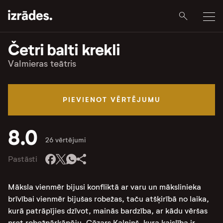
Četri balti krekli
Valmieras teātris
PIEVIENOT VĒRTĒJUMU
8.0
26 vērtējumi
Pastāsti
Māksla vienmēr bijusi konfliktā ar varu un mākslinieka
brīvībai vienmēr bijušas robežas, taču atšķirībā no laika,
kurā patrāpījies dzīvot, mainās bardzība, ar kādu vēršas
pret robežpārkāpēju. Cēzars Kalniņš, kura kaislība ir