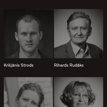
Krišjānis Strods
Rihards Rudāks