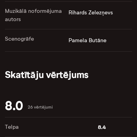
Muzikālā noformējuma
Rihards Zelezņevs
autors
Scenogrāfe
Pamela Butāne
Skatītāju vērtējums
8.0
26 vērtējumi
Telpa
8.4