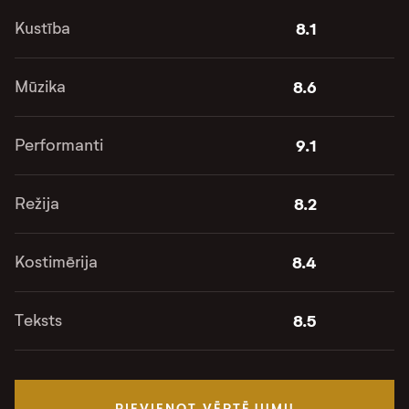
Kustība
8.1
Mūzika
8.6
Performanti
9.1
Režija
8.2
Kostimērija
8.4
Teksts
8.5
PIEVIENOT VĒRTĒJUMU