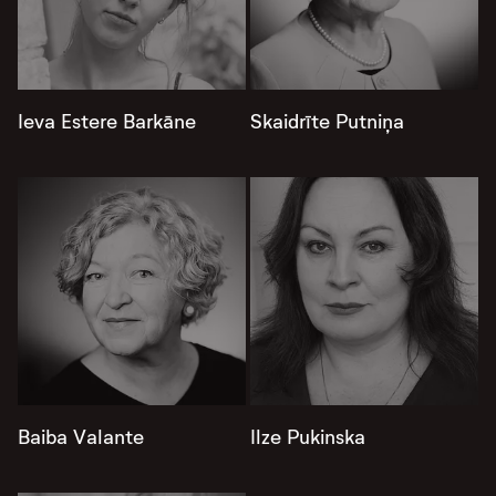
Ieva Estere Barkāne
Skaidrīte Putniņa
Baiba Valante
Ilze Pukinska