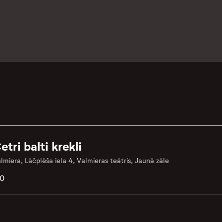
etri balti krekli
lmiera, Lāčplēša iela 4, Valmieras teātris, Jaunā zāle
.0