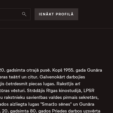
IENĀKT PROFILĀ
20. gadsimta otrajā pusē. Kopš 1955. gada Gunāra
eras teātrī un citur. Galvenokārt darbojies
s četrdesmit piecas lugas. Rakstījis arī
ltūras vēsturi. Strādājis Rīgas kinostudijā, LPSR
ju rakstnieku savienības valdes pirmais sekretārs,
 gados aizliegta lugas "Smaržo sēnes" un Gunāra
ana. 20. gadsimta 80. gados Priedes darbos uzsvērta