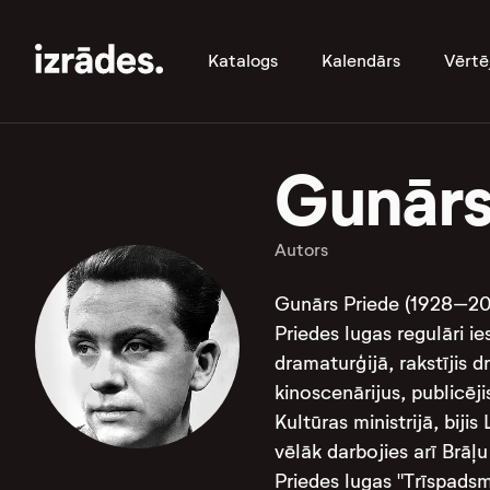
Katalogs
Kalendārs
Vērtē
Gunārs
Autors
Gunārs Priede (1928–200
Priedes lugas regulāri ie
dramaturģijā, rakstījis 
kinoscenārijus, publicēji
Kultūras ministrijā, bij
vēlāk darbojies arī Brāļ
Priedes lugas "Trīspadsm