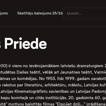
jums
Skatītāju balsojums 25/26
 Priede
0) ir viens no ievērojamākiem latviešu dramaturgiem 
studētas Dailes teātrī, vēlāk arī Jaunatnes teātrī, Valmi
drāmas un komēdijas. No 1953. līdz 1999. gadam sarakstīji
s rakstus par literatūru, arhitektūru, mākslu, Latvijas ku
is Latvijas Kinematogrāfistu savienības un Latvijas Padom
u kapu komitejā un citās institūcijās. 20. gadsimta 60.
itā" motīvos balstītās filmas "Elpojiet dziļi..." izrādīš