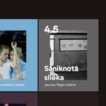
4.5
Saniknotā
slieka
cionālais teātris
Jaunais Rīgas teātris