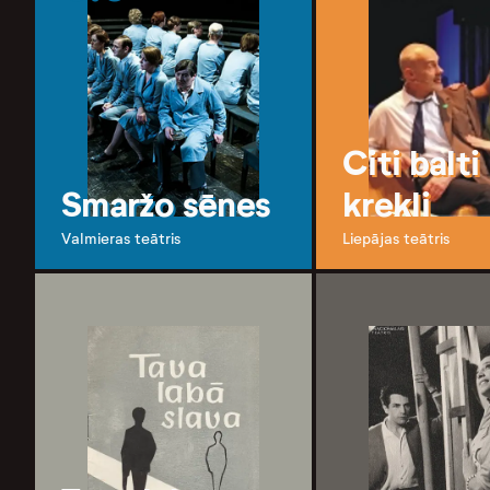
Citi balti
Smaržo sēnes
krekli
Valmieras teātris
Liepājas teātris