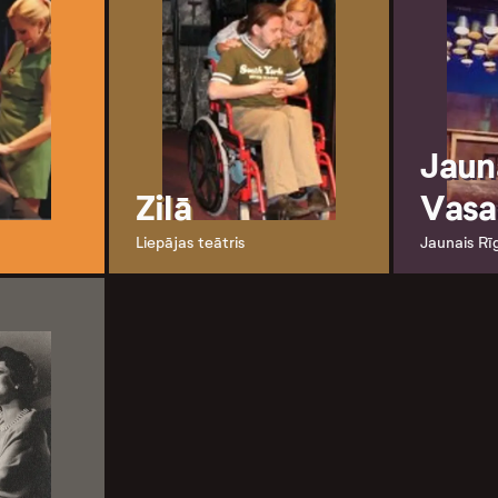
Jaun
Zilā
Vasa
Liepājas teātris
Jaunais Rī