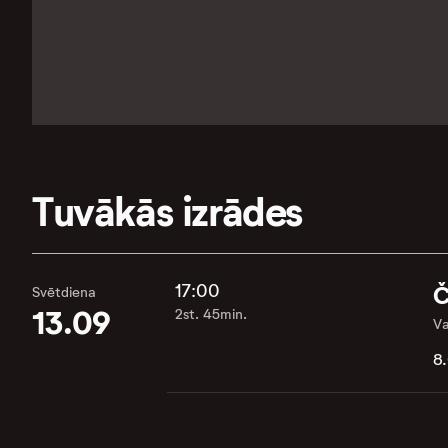
Tuvākās izrādes
17:00
Č
Svētdiena
13.09
2st. 45min.
Va
8