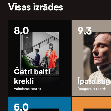
Visas izrādes
8.0
9.3
Četri balti
krekli
Īpaša sug
Valmieras teātris
Daugavpils teātris
5.0