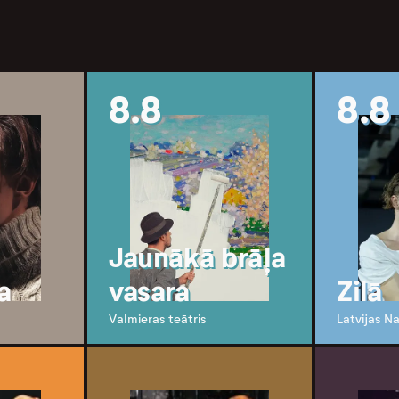
8.8
8.8
Jaunākā brāļa
a
vasara
Zilā
Valmieras teātris
Latvijas Na