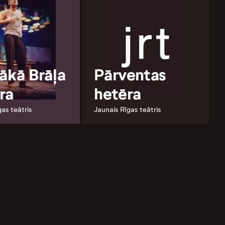
ākā Brāļa
Pārventas
ra
hetēra
gas teātris
Jaunais Rīgas teātris