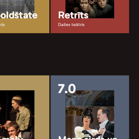
oldštate
Retrīts
ris
Dailes teātris
7.0