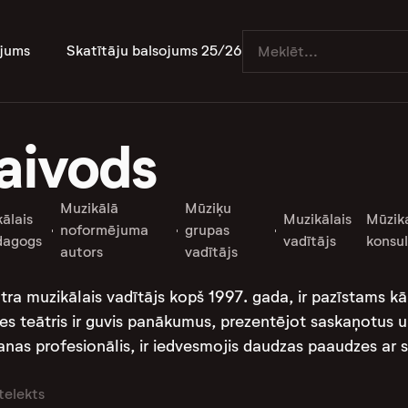
jums
Skatītāju balsojums 25/26
Vaivods
Muzikālā
Mūziķu
ālais
Muzikālais
Mūzik
noformējuma
grupas
dagogs
vadītājs
konsu
autors
vadītājs
ātra muzikālais vadītājs kopš 1997. gada, ir pazīstams k
les teātris ir guvis panākumus, prezentējot saskaņotus
šanas profesionālis, ir iedvesmojis daudzas paaudzes ar
telekts