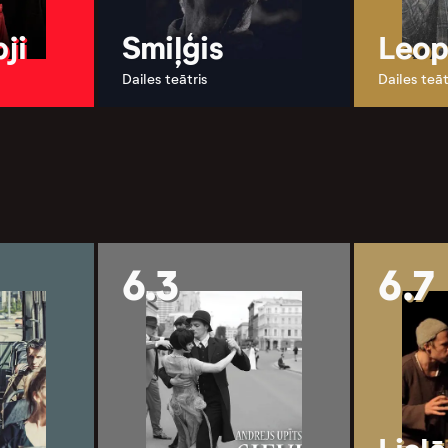
ji
Smiļģis
Leop
Dailes teātris
Dailes teāt
6.3
6.7