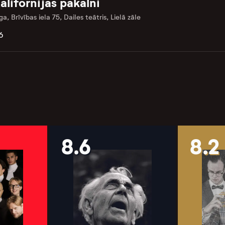
alifornijas pakalni
ga, Brīvības iela 75, Dailes teātris, Lielā zāle
6
8.6
8.2