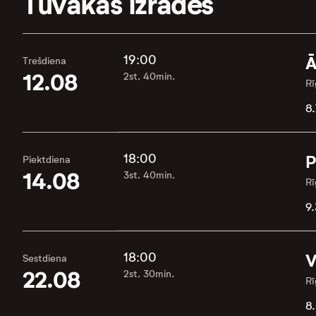
Tuvākās izrādes
19:00
Ā
Trešdiena
12.08
2st. 40min.
Rī
8.
18:00
P
Piektdiena
14.08
3st. 40min.
Rī
9.
18:00
V
Sestdiena
22.08
2st. 30min.
Rī
8