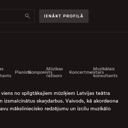
IENĀKT PROFILĀ
as
Mūzikas
Muzikālais
Pianists
Komponists
Koncertmeistars
ltants
režisors
konsultants
ā viens no spilgtākajiem mūziķiem Latvijas teātra
 un izsmalcinātus skaņdarbus. Vaivods, kā akordeona
 savu māksliniecisko redzējumu un izcilu muzikālo