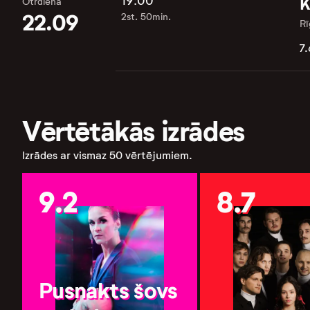
19:00
K
Otrdiena
22.09
2st. 50min.
Rī
7.
Vērtētākās izrādes
Izrādes ar vismaz 50 vērtējumiem.
9.2
8.7
Pusnakts šovs