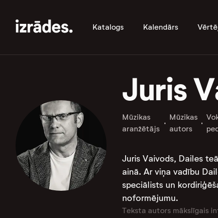
Katalogs
Kalendārs
Vērtē
Juris 
Mūzikas
Mūzikas
Vok
aranžētājs
autors
pe
Juris Vaivods, Dailes te
ainā. Ar viņa vadību Dai
speciālists un kordiriģē
noformējumu​​​​​​​​.
Teksta autors mākslīgais in