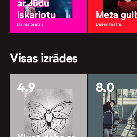
ar Jūdu
Iskariotu
Meža gulb
Dailes teātris
Dailes teātris
Visas izrādes
4.9
8.0