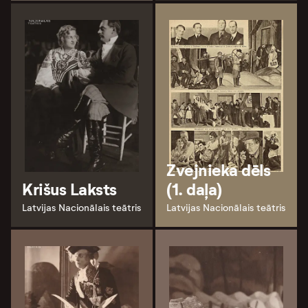
Zvejnieka dēls
Krišus Laksts
(1. daļa)
Latvijas Nacionālais teātris
Latvijas Nacionālais teātris