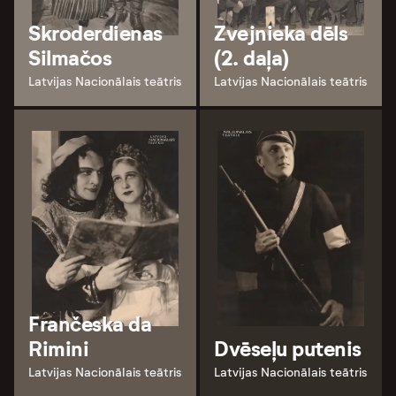
Skroderdienas
Zvejnieka dēls
Silmačos
(2. daļa)
Latvijas Nacionālais teātris
Latvijas Nacionālais teātris
Frančeska da
Rimini
Dvēseļu putenis
Latvijas Nacionālais teātris
Latvijas Nacionālais teātris