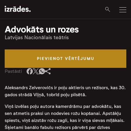
Advokāts un rozes
Latvijas Nacionālais teātris
PIEVIENOT VĒRTĒJUMU
Pastāsti
Aleksandrs Zelverovičs ir poļu aktieris un režisors, kas 30.
gados strādā Viļņā, tobrīd poļu pilsētā.
Viņš izvēlas poļu autora kamerdrāmu par advokātu, kas
sen atmetis praksi un nodevies rožu kopšanai. Apstākļu
spiests, viņš aizstāv rožu zagli, kas ir viņa sievas mīļākais.
Šķietami banālo fabulu režisors pārvērš par dzīves