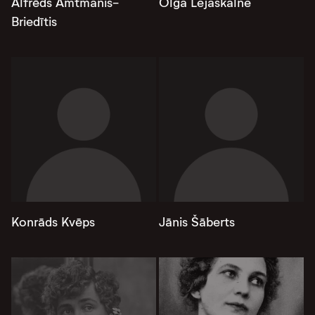
Alfrēds Amtmanis-
Olga Lejaskalne
Briedītis
Konrāds Kvēps
Jānis Šāberts