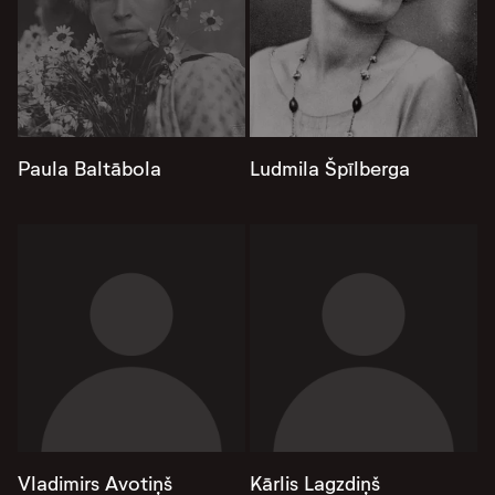
Paula Baltābola
Ludmila Špīlberga
Vladimirs Avotiņš
Kārlis Lagzdiņš