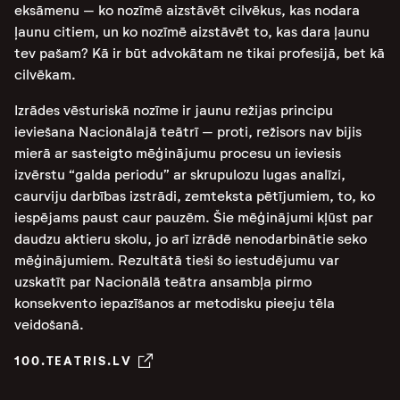
eksāmenu – ko nozīmē aizstāvēt cilvēkus, kas nodara
ļaunu citiem, un ko nozīmē aizstāvēt to, kas dara ļaunu
tev pašam? Kā ir būt advokātam ne tikai profesijā, bet kā
cilvēkam.
Izrādes vēsturiskā nozīme ir jaunu režijas principu
ieviešana Nacionālajā teātrī – proti, režisors nav bijis
mierā ar sasteigto mēģinājumu procesu un ieviesis
izvērstu “galda periodu” ar skrupulozu lugas analīzi,
caurviju darbības izstrādi, zemteksta pētījumiem, to, ko
iespējams paust caur pauzēm. Šie mēģinājumi kļūst par
daudzu aktieru skolu, jo arī izrādē nenodarbinātie seko
mēģinājumiem. Rezultātā tieši šo iestudējumu var
uzskatīt par Nacionālā teātra ansambļa pirmo
konsekvento iepazīšanos ar metodisku pieeju tēla
veidošanā.
100.TEATRIS.LV