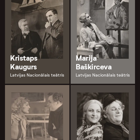
Kristaps
Marija
Kaugurs
Baškirceva
Latvijas Nacionālais teātris
Latvijas Nacionālais teātris