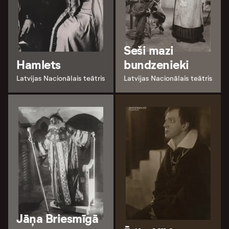
Seši mazi
Hamlets
bundzenieki
Latvijas Nacionālais teātris
Latvijas Nacionālais teātris
Jāņa Briesmīgā