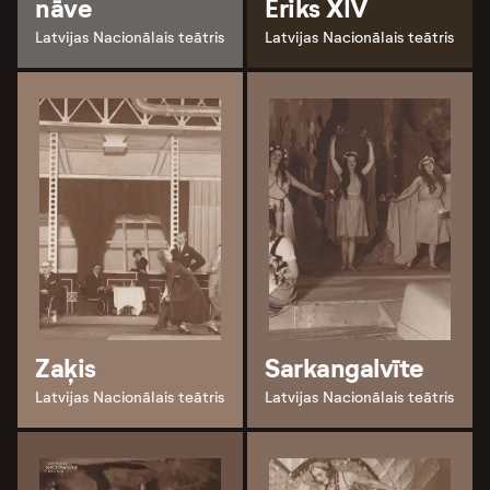
nāve
Ēriks XIV
Latvijas Nacionālais teātris
Latvijas Nacionālais teātris
Zaķis
Sarkangalvīte
Latvijas Nacionālais teātris
Latvijas Nacionālais teātris