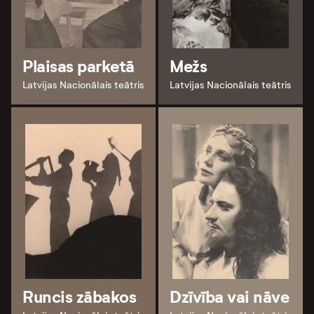
Plaisas parketā
Mežs
Latvijas Nacionālais teātris
Latvijas Nacionālais teātris
Runcis zābakos
Dzīvība vai nāve