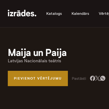
Katalogs
Kalendārs
Vērtē
Maija un Paija
Latvijas Nacionālais teātris
Pastāsti
PIEVIENOT VĒRTĒJUMU