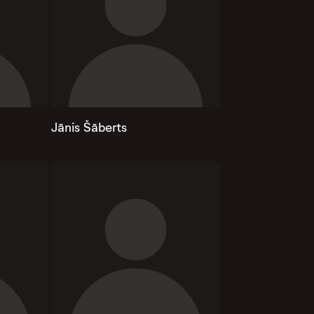
Jānis Šāberts