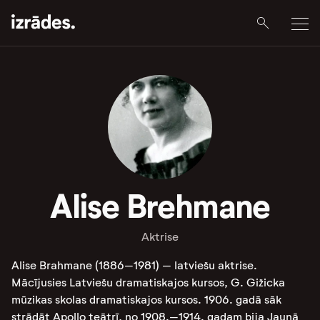
Alise Brehmane
Aktrise
Alise Brahmane (1886–1981) – latviešu aktrise.
Mācījusies Latviešu dramatiskajos kursos, G. Gižicka
mūzikas skolas dramatiskajos kursos. 1906. gadā sāk
strādāt Apollo teātrī, no 1908.–1914. gadam bija Jaunā