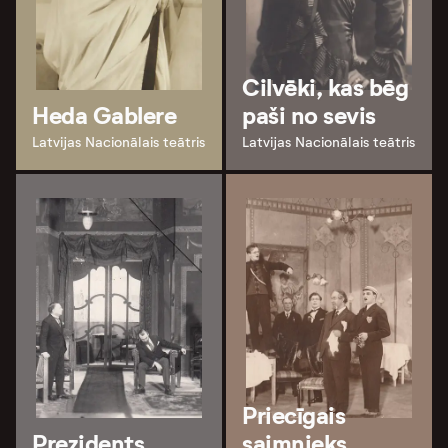
Cilvēki, kas bēg
Heda Gablere
paši no sevis
Latvijas Nacionālais teātris
Latvijas Nacionālais teātris
Priecīgais
Prezidents
saimnieks