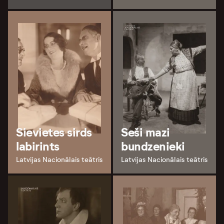
Sievietes sirds
Seši mazi
labirints
bundzenieki
Latvijas Nacionālais teātris
Latvijas Nacionālais teātris