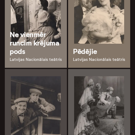
Ne vienmēr
runcim krējuma
pods
Pēdējie
Latvijas Nacionālais teātris
Latvijas Nacionālais teātris