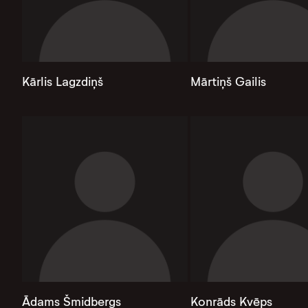
Kārlis Lagzdiņš
Mārtiņš Gailis
Ādams Šmidbergs
Konrāds Kvēps