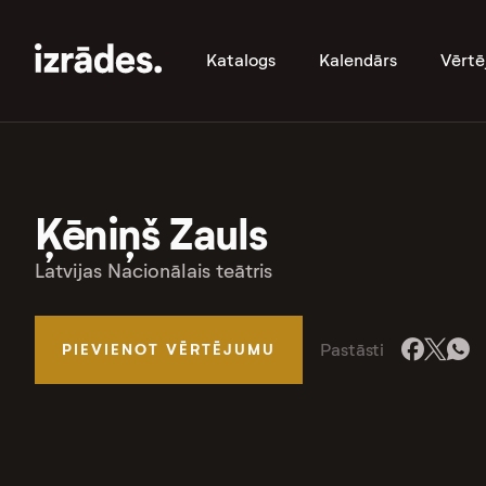
Katalogs
Kalendārs
Vērtē
Ķēniņš Zauls
Latvijas Nacionālais teātris
Pastāsti
PIEVIENOT VĒRTĒJUMU