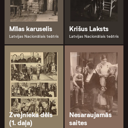
Mīlas karuselis
Krišus Laksts
Latvijas Nacionālais teātris
Latvijas Nacionālais teātris
Zvejnieka dēls
Nesaraujamās
(1. daļa)
saites