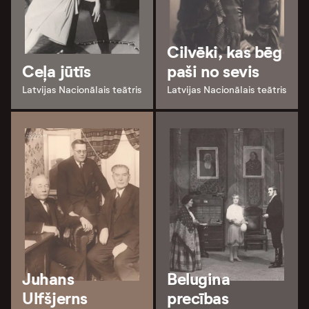
Cilvēki, kas bēg
Ceļa jūtīs
paši no sevis
Latvijas Nacionālais teātris
Latvijas Nacionālais teātris
Juhans
Belugina
Ulfšjerns
precības