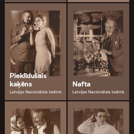
Pieklīdušais
kaķēns
Nafta
Latvijas Nacionālais teātris
Latvijas Nacionālais teātris