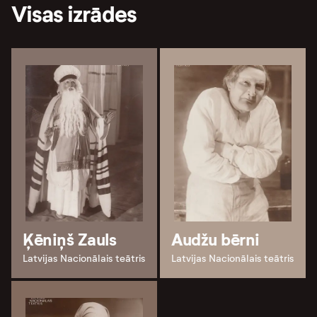
Visas izrādes
Ķēniņš Zauls
Audžu bērni
Latvijas Nacionālais teātris
Latvijas Nacionālais teātris