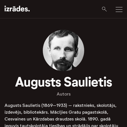
Augusts Saulietis
Autors
Augusts Saulietis (1869–1933) – rakstnieks, skolotājs,
izdevējs, bibliotekārs. Mācījies Grašu pagastskolā,
Cesvaines un Kārzdabas draudzes skolā. 1890. gadā
ieguvis tautskolotāja tiesības un strādājis par skolotāju