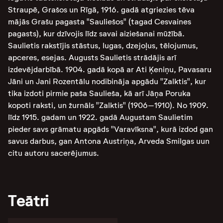
Straupē, Grašos un Rīgā, 1916. gadā atgriezies tēva
mājās Grašu pagasta "Sauliešos" (tagad Cesvaines
pagasts), kur dzīvojis līdz savai aiziešanai mūžībā.
Saulietis rakstījis stāstus, lugas, dzejoļus, tēlojumus,
apceres, esejas. Augusts Saulietis strādājis arī
izdevējdarbībā. 1904. gadā kopā ar Ati Ķeniņu, Pavasaru
Jāni un Jani Rozentālu nodibināja apgādu "Zalktis", kur
tika izdoti pirmie paša Saulieša, kā arī Jāņa Poruka
kopoti raksti, un žurnāls "Zalktis" (1906–1910). No 1909.
līdz 1915. gadam un 1922. gadā Augustam Saulietim
pieder savs grāmatu apgāds "Varavīksna", kurā izdod gan
savus darbus, gan Antona Austriņa, Arveda Smilgas uun
citu autoru sacerējumus.
Teātri