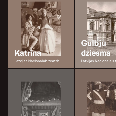
Gulbju
Katrīna
dziesma
Latvijas Nacionālais teātris
Latvijas Nacionālais 