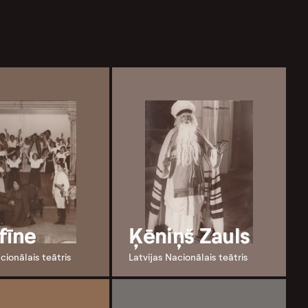
fīne
Ķēniņš Zauls
cionālais teātris
Latvijas Nacionālais teātris