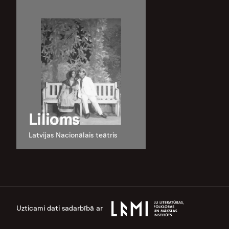
Lilioms
Latvijas Nacionālais teātris
Uzticami dati sadarbībā ar