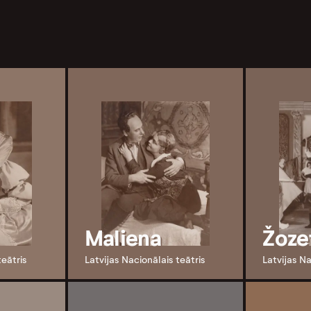
Maliena
Žoze
teātris
Latvijas Nacionālais teātris
Latvijas Na