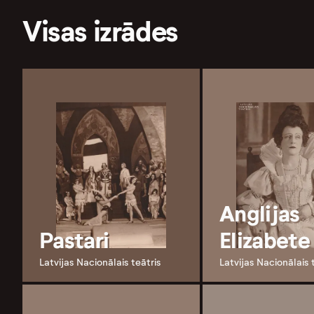
Visas izrādes
Anglijas
Pastari
Elizabete
Latvijas Nacionālais teātris
Latvijas Nacionālais 