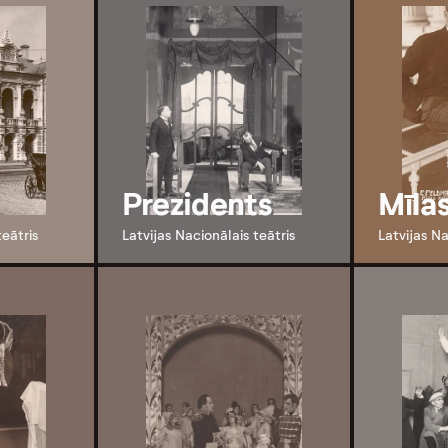
Prezidents
Mīlas
teātris
Latvijas Nacionālais teātris
Latvijas Na