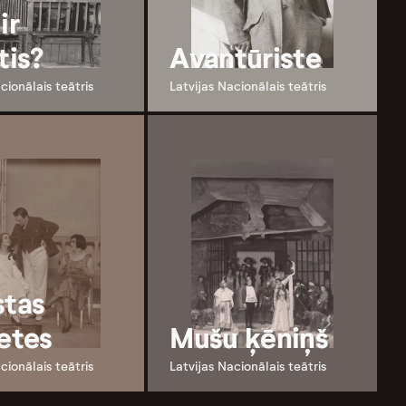
ir
tis?
Avantūriste
cionālais teātris
Latvijas Nacionālais teātris
stas
ietes
Mušu ķēniņš
cionālais teātris
Latvijas Nacionālais teātris