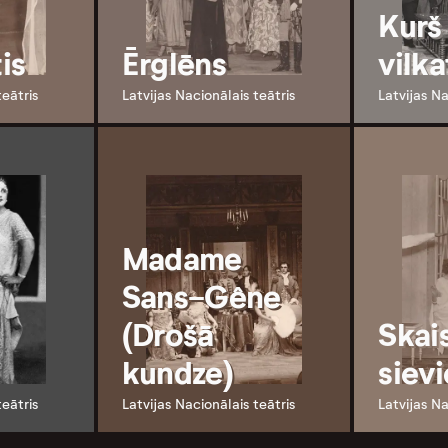
Kurš 
is
Ērglēns
vilka
teātris
Latvijas Nacionālais teātris
Latvijas Na
Madame
Sans-Gêne
(Drošā
Skai
kundze)
siev
teātris
Latvijas Nacionālais teātris
Latvijas Na