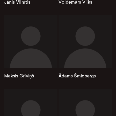
Jānis Vilnītis
Voldemārs Vilks
Maksis Grīviņš
Ādams Šmidbergs