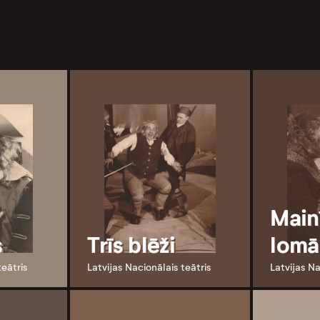
Main
s
Trīs blēži
lomā
teātris
Latvijas Nacionālais teātris
Latvijas Na