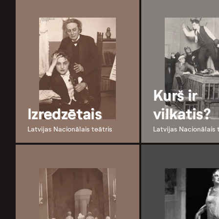
Kurš ir
Izredzētais
vilkatis?
Latvijas Nacionālais teātris
Latvijas Nacionālais 