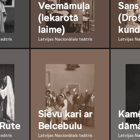
Vecmāmuļa
San
(Iekarotā
(Dro
laime)
kund
teātris
Latvijas Nacionālais teātris
Latvijas Na
Sievu kari ar
Kamē
 Rute
Belcebulu
dām
teātris
Latvijas Nacionālais teātris
Latvijas Na