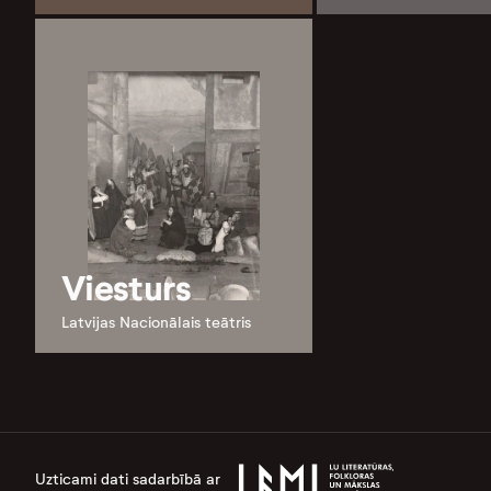
Viesturs
Latvijas Nacionālais teātris
Uzticami dati sadarbībā ar