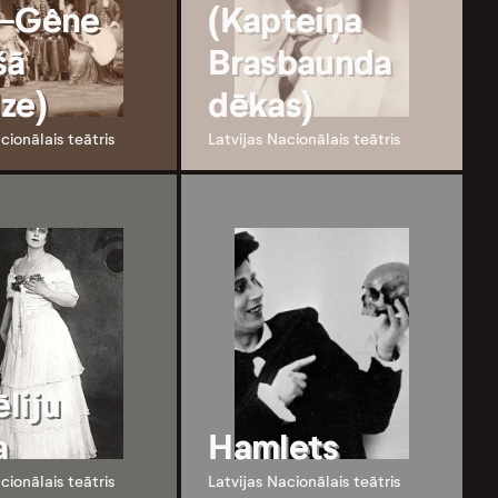
s-Gêne
(Kapteiņa
šā
Brasbaunda
ze)
dēkas)
cionālais teātris
Latvijas Nacionālais teātris
liju
a
Hamlets
cionālais teātris
Latvijas Nacionālais teātris