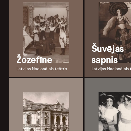
Šuvējas
Žozefīne
sapnis
Latvijas Nacionālais teātris
Latvijas Nacionālais 