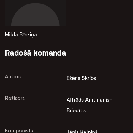
Milda Bērziņa
Radošā komanda
Autors
Ežēns Skribs
Režisors
Alfrēds Amtmanis-
Briedītis
Komponists
Jānis Kalniņš