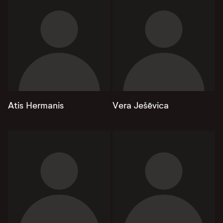
Atis Hermanis
Vera Ješēvica