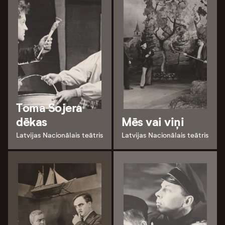
Toma Sojera
dēkas
Mēs vai viņi
Latvijas Nacionālais teātris
Latvijas Nacionālais teātris